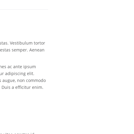
stas. Vestibulum tortor
 egestas semper. Aenean
mes ac ante ipsum
r adipiscing elit.
acus augue, non commodo
Duis a efficitur enim.