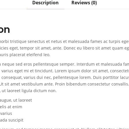
Description
Reviews (0)
on
orbi tristique senectus et netus et malesuada fames ac turpis ege
tricies eget, tempor sit amet, ante. Donec eu libero sit amet quam
auris placerat eleifend leo.
 neque sed eros pellentesque semper. Interdum et malesuada fa
varius eget mi et tincidunt. Lorem ipsum dolor sit amet, consectetu
 consequat, varius dui nec, pellentesque lorem. Duis porttitor l
Ut sit amet vestibulum ante. Proin bibendum consectetur convallis. 
 ut laoreet ligula dictum non.
augue, ut laoreet
felis at enim
varius
da suscipit