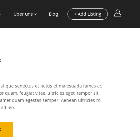
Über uns
Blog
+ Add Listing
s
istique senectus et netus et malesuada fames ac
r quam, feugiat vitae, ultricies eget, tempor sit
t amet quam egestas semper. Aenean ultricies mi
end leo.
t