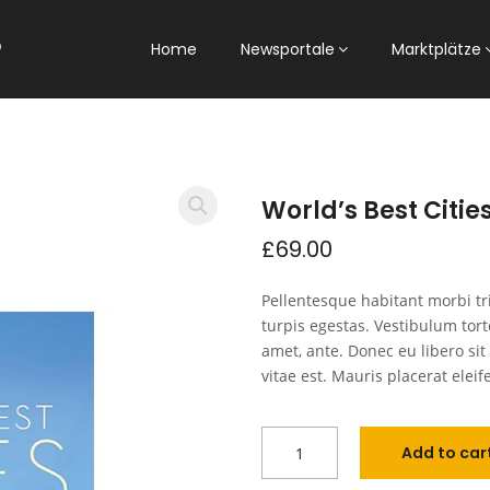
Home
Newsportale
Marktplätze
World’s Best Citie
£
69.00
Pellentesque habitant morbi tr
turpis egestas. Vestibulum torto
amet, ante. Donec eu libero si
vitae est. Mauris placerat eleif
Add to car