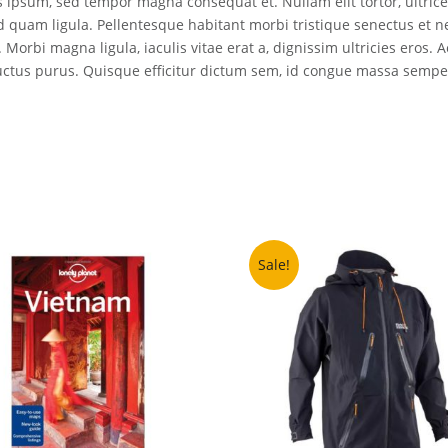
s ipsum, sed tempor magna consequat et. Nullam elit tortor, ultrices
 id quam ligula. Pellentesque habitant morbi tristique senectus et 
 Morbi magna ligula, iaculis vitae erat a, dignissim ultricies eros. 
luctus purus. Quisque efficitur dictum sem, id congue massa sempe
Sale!