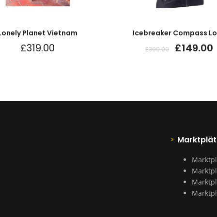
Lonely Planet Vietnam
Icebreaker Compass L
£
319.00
£
149.00
£
399.00
Marktplät
Marktpl
Marktpl
Marktpl
Marktpl