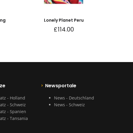
ong
Lonely Planet Peru
£
114.00
ze
Newsportale
atz - Holland
News - Deutschland
atz - Schweiz
News - Schweiz
atz - Spanien
atz - Tansania