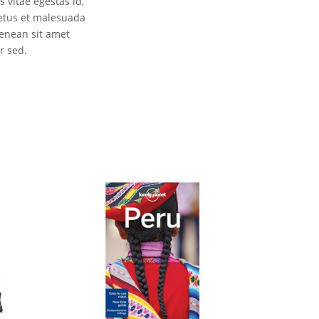
 vitae egestas id,
netus et malesuada
Aenean sit amet
r sed.