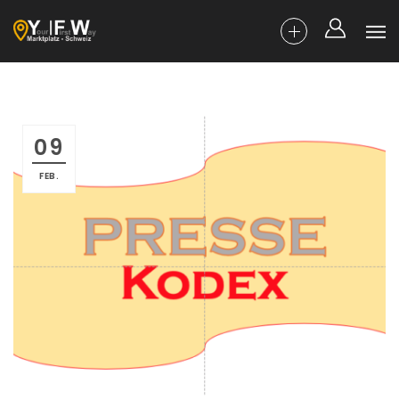
09
FEB.