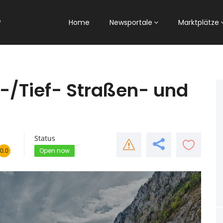
Home
Newsportale
Marktplätze
-/Tief- Straßen- und
Status
0.0
Open now