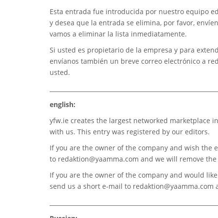
Esta entrada fue introducida por nuestro equipo edi
y desea que la entrada se elimina, por favor, envíe
vamos a eliminar la lista inmediatamente.
Si usted es propietario de la empresa y para extend
envíanos también un breve correo electrónico a
re
usted.
_________________________________________________________
english:
yfw.ie
creates the largest networked marketplace in
with us. This entry was registered by our editors.
If you are the owner of the company and wish the e
to
redaktion@yaamma.com
and we will remove the 
If you are the owner of the company and would like t
send us a short e-mail to
redaktion@yaamma.com
a
_________________________________________________________