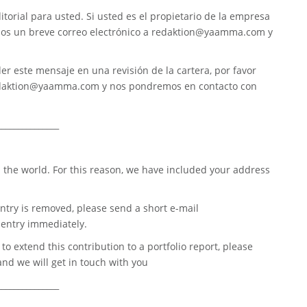
torial para usted. Si usted es el propietario de la empresa
nos un breve correo electrónico a
redaktion@yaamma.com
y
er este mensaje en una revisión de la cartera, por favor
daktion@yaamma.com
y nos pondremos en contacto con
_______________
 the world. For this reason, we have included your address
ntry is removed, please send a short e-mail
entry immediately.
o extend this contribution to a portfolio report, please
nd we will get in touch with you
_______________