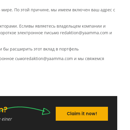
в мире. По этой причине, мы имеем включен ваш адрес с
кторами. Есливы являетесь владельцем компании и
 короткое электронное письмо redaktion@yaamma.com и
и бы расширить этот вклад в портфель
ктронное сьмоredaktion@yaamma.com и мы свяжемся
n?
Claim it now!
e einer