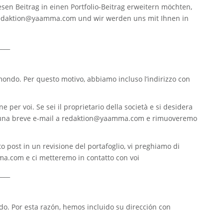
sen Beitrag in einen Portfolio-Beitrag erweitern möchten,
edaktion@yaamma.com
und wir werden uns mit Ihnen in
____
 mondo. Per questo motivo, abbiamo incluso l’indirizzo con
e per voi. Se sei il proprietario della società e si desidera
 una breve e-mail a
redaktion@yaamma.com
e rimuoveremo
o post in un revisione del portafoglio, vi preghiamo di
ma.com
e ci metteremo in contatto con voi
____
. Por esta razón, hemos incluido su dirección con