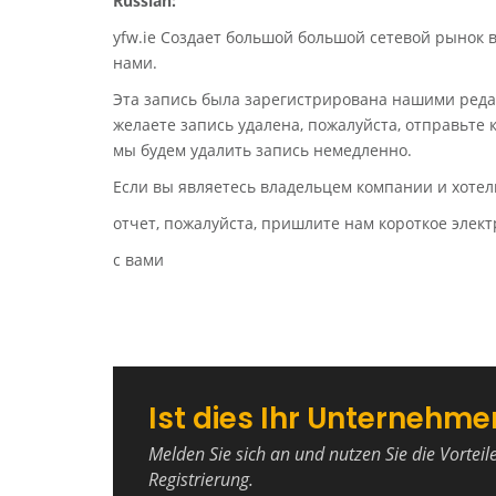
Russian:
yfw.ie Создает большой большой сетевой рынок 
нами.
Эта запись была зарегистрирована нашими реда
желаете запись удалена, пожалуйста, отправьте
мы будем удалить запись немедленно.
Если вы являетесь владельцем компании и хотел
отчет, пожалуйста, пришлите нам короткое эле
с вами
Ist dies Ihr Unternehme
Melden Sie sich an und nutzen Sie die Vorteil
Registrierung.