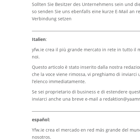
Sollten Sie Besitzer des Unternehmens sein und die
so senden Sie uns ebenfalls eine kurze E-Mail an
r
Verbindung setzen
_________________________________________________________
Italien
:
yfw.ie
crea il più grande mercato in rete in tutto il
noi.
Questo articolo è stato inserito dalla nostra redazion
che la voce viene rimossa, vi preghiamo di inviarci
l’elenco immediatamente.
Se sei proprietario di business e di estendere quest
inviarci anche una breve e-mail a
redaktion@yaam
_________________________________________________________
español:
Yfw.ie
crea el mercado en red más grande del mundo
nosotros.