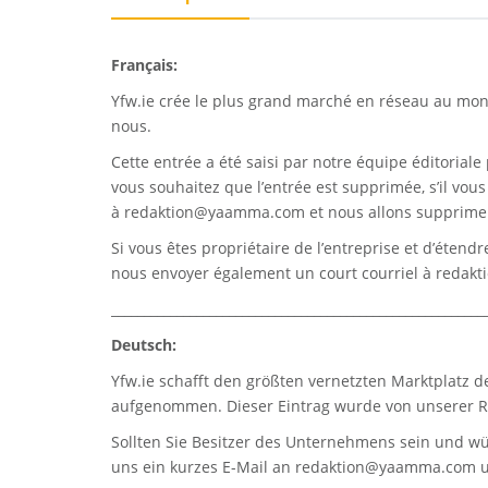
Français:
Yfw.ie
crée le plus grand marché en réseau au monde
nous.
Cette entrée a été saisi par notre équipe éditoriale 
vous souhaitez que l’entrée est supprimée, s’il vou
à
redaktion@yaamma.com
et nous allons supprimer
Si vous êtes propriétaire de l’entreprise et d’étend
nous envoyer également un court courriel à
redak
_________________________________________________________
Deutsch:
Yfw.ie
schafft den größten vernetzten Marktplatz d
aufgenommen. Dieser Eintrag wurde von unserer Re
Sollten Sie Besitzer des Unternehmens sein und wü
uns ein kurzes E-Mail an
redaktion@yaamma.com
u