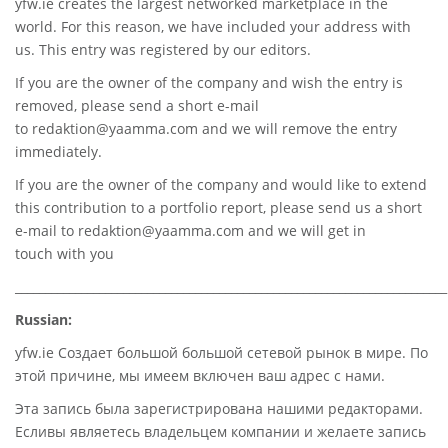
yfw.ie
creates the largest networked marketplace in the
world. For this reason, we have included your address with
us. This entry was registered by our editors.
If you are the owner of the company and wish the entry is
removed, please send a short e-mail
to
redaktion@yaamma.com
and we will remove the entry
immediately.
If you are the owner of the company and would like to extend
this contribution to a portfolio report, please send us a short
e-mail to
redaktion@yaamma.com
and we will get in
touch with you
________________________________________________________________________
Russian:
yfw.ie Создает большой большой сетевой рынок в мире. По
этой причине, мы имеем включен ваш адрес с нами.
Эта запись была зарегистрирована нашими редакторами.
Есливы являетесь владельцем компании и желаете запись