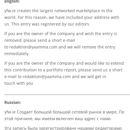
english:
yfw.ie
creates the largest networked marketplace in the
world. For this reason, we have included your address with
us. This entry was registered by our editors.
If you are the owner of the company and wish the entry is
removed, please send a short e-mail
to
redaktion@yaamma.com
and we will remove the entry
immediately.
If you are the owner of the company and would like to extend
this contribution to a portfolio report, please send us a short
e-mail to
redaktion@yaamma.com
and we will get in
touch with you
________________________________________________________________________
Russian:
yfw.ie Создает большой большой сетевой рынок в мире. По
этой причине, мы имеем включен ваш адрес с нами.
Эта запись была зарегистрирована нашими редакторами.