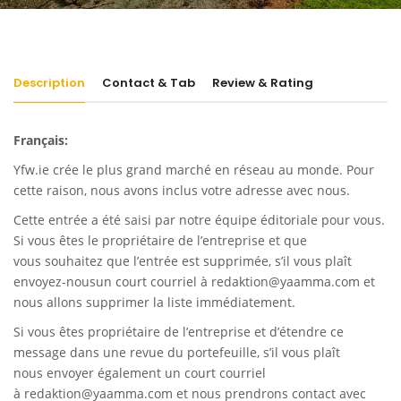
Description
Contact & Tab
Review & Rating
Français:
Yfw.ie
crée le plus grand marché en réseau au monde. Pour
cette raison, nous avons inclus votre adresse avec nous.
Cette entrée a été saisi par notre équipe éditoriale pour vous.
Si vous êtes le propriétaire de l’entreprise et que
vous souhaitez que l’entrée est supprimée, s’il vous plaît
envoyez-nousun court courriel à
redaktion@yaamma.com
et
nous allons supprimer la liste immédiatement.
Si vous êtes propriétaire de l’entreprise et d’étendre ce
message dans une revue du portefeuille, s’il vous plaît
nous envoyer également un court courriel
à
redaktion@yaamma.com
et nous prendrons contact avec