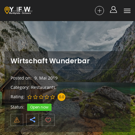
Wirtschaft Wunderbar
Posted on
9. Mai 2019
Category
Restaurants
Rating
0.0
Status
Open now