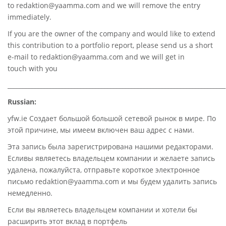
to
redaktion@yaamma.com
and we will remove the entry
immediately.
If you are the owner of the company and would like to extend
this contribution to a portfolio report, please send us a short
e-mail to
redaktion@yaamma.com
and we will get in
touch with you
________________________________________________________________________
Russian:
yfw.ie Создает большой большой сетевой рынок в мире. По
этой причине, мы имеем включен ваш адрес с нами.
Эта запись была зарегистрирована нашими редакторами.
Есливы являетесь владельцем компании и желаете запись
удалена, пожалуйста, отправьте короткое электронное
письмо redaktion@yaamma.com и мы будем удалить запись
немедленно.
Если вы являетесь владельцем компании и хотели бы
расширить этот вклад в портфель