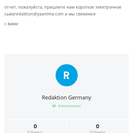
отчет, пожалуйста, пришлите нам короткое электронное
сьмоredaktion@yaamma.com и мы свяжемся
с вами
R
Redaktion Germany
Administrator
0
0
Followers
Following