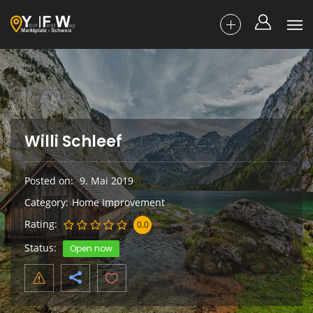
Willi Schleef
Posted on
9. Mai 2019
Category
Home Improvement
Rating
0.0
Status
Open now