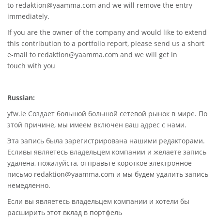
to
redaktion@yaamma.com
and we will remove the entry
immediately.
If you are the owner of the company and would like to extend
this contribution to a portfolio report, please send us a short
e-mail to
redaktion@yaamma.com
and we will get in
touch with you
________________________________________________________________________
Russian:
yfw.ie Создает большой большой сетевой рынок в мире. По
этой причине, мы имеем включен ваш адрес с нами.
Эта запись была зарегистрирована нашими редакторами.
Есливы являетесь владельцем компании и желаете запись
удалена, пожалуйста, отправьте короткое электронное
письмо redaktion@yaamma.com и мы будем удалить запись
немедленно.
Если вы являетесь владельцем компании и хотели бы
расширить этот вклад в портфель