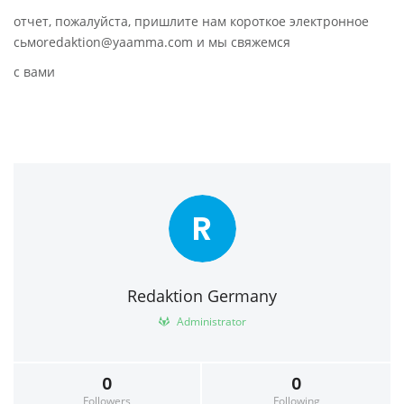
отчет, пожалуйста, пришлите нам короткое электронное
сьмоredaktion@yaamma.com и мы свяжемся
с вами
R
Redaktion Germany
Administrator
0
0
Followers
Following