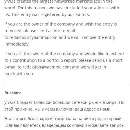
yfw.ie
creates the largest networked marketplace in the
world. For this reason, we have included your address with
us. This entry was registered by our editors.
If you are the owner of the company and wish the entry is
removed, please send a short e-mail
to
redaktion@yaamma.com
and we will remove the entry
immediately.
If you are the owner of the company and would like to extend
this contribution to a portfolio report, please send us a short
e-mail to
redaktion@yaamma.com
and we will get in
touch with you
________________________________________________________________________
Russian:
yfw.ie Создает большой большой сетевой рынок в мире. По
этой причине, мы имеем включен ваш адрес с нами.
Эта запись была зарегистрирована нашими редакторами.
Есливы являетесь владельцем компании и желаете запись