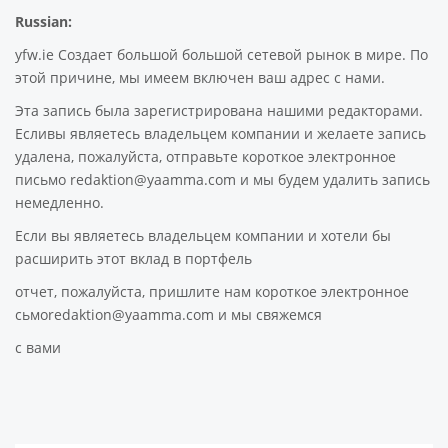
Russian:
yfw.ie Создает большой большой сетевой рынок в мире. По
этой причине, мы имеем включен ваш адрес с нами.
Эта запись была зарегистрирована нашими редакторами.
Есливы являетесь владельцем компании и желаете запись
удалена, пожалуйста, отправьте короткое электронное
письмо redaktion@yaamma.com и мы будем удалить запись
немедленно.
Если вы являетесь владельцем компании и хотели бы
расширить этот вклад в портфель
отчет, пожалуйста, пришлите нам короткое электронное
сьмоredaktion@yaamma.com и мы свяжемся
с вами