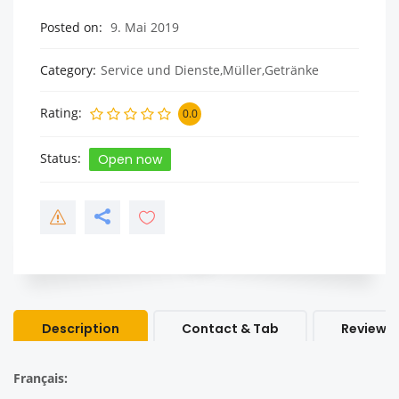
Posted on
9. Mai 2019
Category
Service und Dienste,Müller,Getränke
Rating
0.0
Status
Open now
Description
Contact & Tab
Review &
Français: