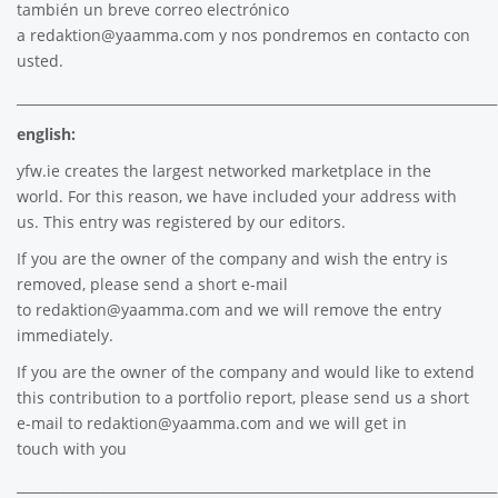
también un breve correo electrónico
a
redaktion@yaamma.com
y nos pondremos en contacto con
usted.
________________________________________________________________________
english:
yfw.ie
creates the largest networked marketplace in the
world. For this reason, we have included your address with
us. This entry was registered by our editors.
If you are the owner of the company and wish the entry is
removed, please send a short e-mail
to
redaktion@yaamma.com
and we will remove the entry
immediately.
If you are the owner of the company and would like to extend
this contribution to a portfolio report, please send us a short
e-mail to
redaktion@yaamma.com
and we will get in
touch with you
________________________________________________________________________