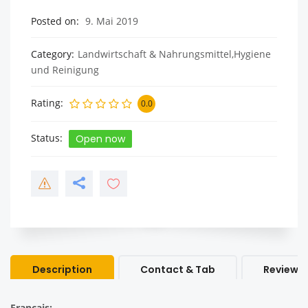
Posted on
9. Mai 2019
Category
Landwirtschaft & Nahrungsmittel,Hygiene
und Reinigung
Rating
0.0
Status
Open now
Description
Contact & Tab
Review &
Français: