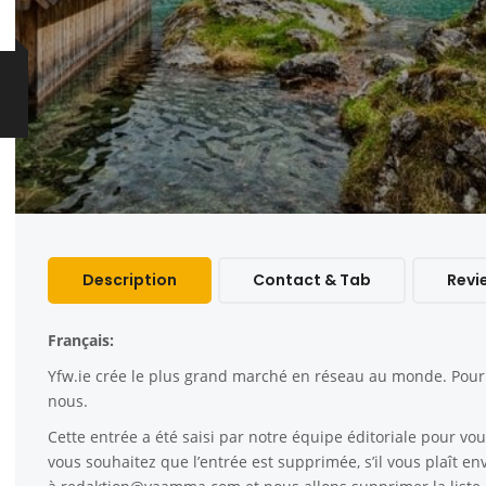
Description
Contact & Tab
Revi
Français:
Yfw.ie
crée le plus grand marché en réseau au monde. Pour c
nous.
Cette entrée a été saisi par notre équipe éditoriale pour vous
vous souhaitez que l’entrée est supprimée, s’il vous plaît e