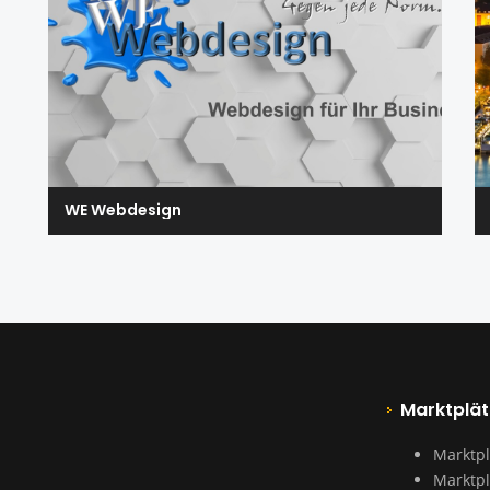
WE Webdesign
Marktplät
Marktpl
Marktpl