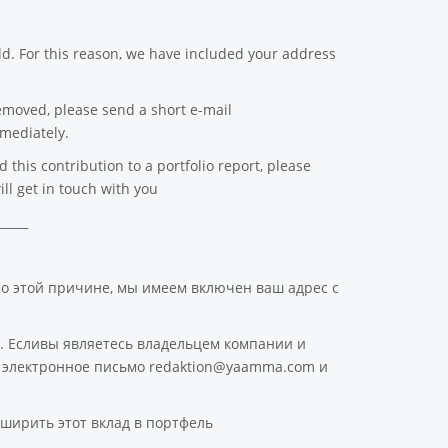
d. For this reason, we have included your address
emoved, please send a short e-mail
mediately.
this contribution to a portfolio report, please
ll get in touch with you
_____
По этой причине, мы имеем включен ваш адрес с
. Есливы являетесь владельцем компании и
ое электронное письмо redaktion@yaamma.com и
ширить этот вклад в портфель