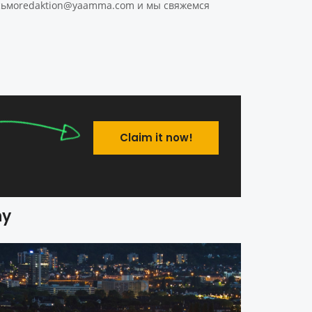
 сьмоredaktion@yaamma.com и мы свяжемся
Claim it now!
ny