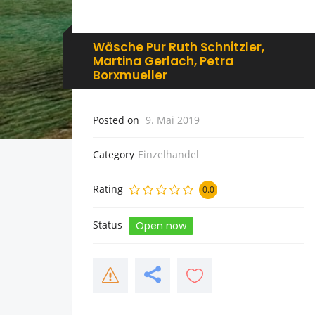
Wäsche Pur Ruth Schnitzler,
Martina Gerlach, Petra
Borxmueller
Posted on
9. Mai 2019
Category
Einzelhandel
Rating
0.0
Status
Open now