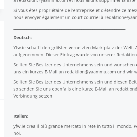
à
redaktion@yaamma.com
et nous allons supprimer la list
Si vous êtes propriétaire de l’entreprise et d’étendre ce mes
nous envoyer également un court courriel à
redaktion@ya
_____________________________________________________________
Deutsch:
Yfw.ie
schafft den größten vernetzten Marktplatz der Welt.
aufgenommen. Dieser Eintrag wurde von unserer Redaktion 
Sollten Sie Besitzer des Unternehmens sein und wünschen d
uns ein kurzes E-Mail an
redaktion@yaamma.com
und wir w
Sollten Sie Besitzer des Unternehmens sein und diesen Beitr
so senden Sie uns ebenfalls eine kurze E-Mail an
redaktio
Verbindung setzen
_____________________________________________________________
Italien
:
yfw.ie
crea il più grande mercato in rete in tutto il mondo. P
noi.