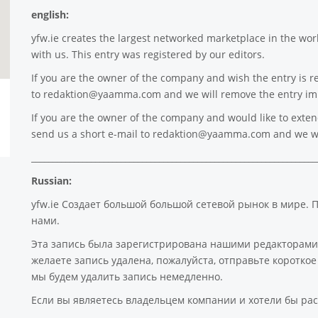
english:
yfw.ie
creates the largest networked marketplace in the worl
with us. This entry was registered by our editors.
If you are the owner of the company and wish the entry is r
to
redaktion@yaamma.com
and we will remove the entry im
If you are the owner of the company and would like to extend 
send us a short e-mail to
redaktion@yaamma.com
and we wi
___________________________________________________________________
Russian:
yfw.ie Создает большой большой сетевой рынок в мире. 
нами.
Эта запись была зарегистрирована нашими редакторами
желаете запись удалена, пожалуйста, отправьте коротк
мы будем удалить запись немедленно.
Если вы являетесь владельцем компании и хотели бы рас