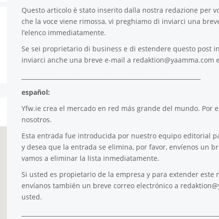
Questo articolo è stato inserito dalla nostra redazione per voi
che la voce viene rimossa, vi preghiamo di inviarci una brev
l’elenco immediatamente.
Se sei proprietario di business e di estendere questo post in
inviarci anche una breve e-mail a
redaktion@yaamma.com
e
_____________________________________________________________
español:
Yfw.ie
crea el mercado en red más grande del mundo. Por es
nosotros.
Esta entrada fue introducida por nuestro equipo editorial pa
y desea que la entrada se elimina, por favor, envíenos un b
vamos a eliminar la lista inmediatamente.
Si usted es propietario de la empresa y para extender este m
envíanos también un breve correo electrónico a
redaktion
usted.
___________________________________________________________________