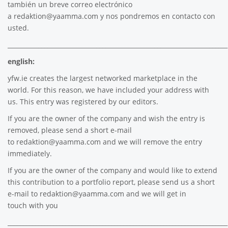
también un breve correo electrónico
a
redaktion@yaamma.com
y nos pondremos en contacto con
usted.
________________________________________________________________________
english:
yfw.ie
creates the largest networked marketplace in the
world. For this reason, we have included your address with
us. This entry was registered by our editors.
If you are the owner of the company and wish the entry is
removed, please send a short e-mail
to
redaktion@yaamma.com
and we will remove the entry
immediately.
If you are the owner of the company and would like to extend
this contribution to a portfolio report, please send us a short
e-mail to
redaktion@yaamma.com
and we will get in
touch with you
________________________________________________________________________