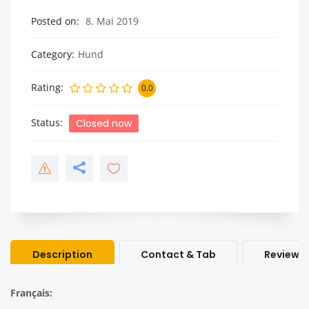
Posted on
8. Mai 2019
Category
Hund
Rating
0.0
Status
Closed now
Description
Contact & Tab
Review &
Français: