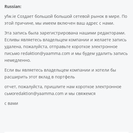
Russian:
yfw.ie Создает большой большой сетевой рынок в мире. По
этой причине, мы имеем включен ваш адрес с нами.
Эта запись была зарегистрирована нашими редакторами.
Есливы являетесь владельцем компании и желаете запись
удалена, пожалуйста, отправьте короткое электронное
письмо redaktion@yaamma.com и мы будем удалить запись
немедленно.
Если вы являетесь владельцем компании и хотели бы
расширить этот вклад в портфель
отчет, пожалуйста, пришлите нам короткое электронное
сьмоredaktion@yaamma.com и мы свяжемся
с вами