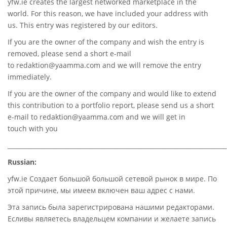
yfw.ie
creates the largest networked marketplace in the
world. For this reason, we have included your address with
us. This entry was registered by our editors.
If you are the owner of the company and wish the entry is
removed, please send a short e-mail
to
redaktion@yaamma.com
and we will remove the entry
immediately.
If you are the owner of the company and would like to extend
this contribution to a portfolio report, please send us a short
e-mail to
redaktion@yaamma.com
and we will get in
touch with you
________________________________________________________________________
Russian:
yfw.ie Создает большой большой сетевой рынок в мире. По
этой причине, мы имеем включен ваш адрес с нами.
Эта запись была зарегистрирована нашими редакторами.
Есливы являетесь владельцем компании и желаете запись