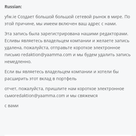
Russian:
yfw.ie Создает большой большой сетевой рынок в мире. По
этой причине, мы имеем включен ваш адрес с нами.
Эта запись была зарегистрирована нашими редакторами.
Есливы являетесь владельцем компании и желаете запись
удалена, пожалуйста, отправьте короткое электронное
письмо redaktion@yaamma.com и мы будем удалить запись
немедленно.
Если вы являетесь владельцем компании и хотели бы
расширить этот вклад в портфель
отчет, пожалуйста, пришлите нам короткое электронное
сьмоredaktion@yaamma.com и мы свяжемся
с вами