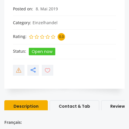
Posted on
8. Mai 2019
Category
Einzelhandel
Rating
0.0
Status
Open now
Description
Contact & Tab
Review &
Français: