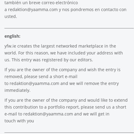
también un breve correo electrónico
a
redaktion@yaamma.com
y nos pondremos en contacto con
usted.
________________________________________________________________________
english:
yfw.ie
creates the largest networked marketplace in the
world. For this reason, we have included your address with
us. This entry was registered by our editors.
If you are the owner of the company and wish the entry is
removed, please send a short e-mail
to
redaktion@yaamma.com
and we will remove the entry
immediately.
If you are the owner of the company and would like to extend
this contribution to a portfolio report, please send us a short
e-mail to
redaktion@yaamma.com
and we will get in
touch with you
________________________________________________________________________