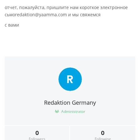
отчет, пожалуйста, пришлите нам короткое электронное
сьмоredaktion@yaamma.com и мы свяжемся
с вами
R
Redaktion Germany
Administrator
0
0
Followers
Following