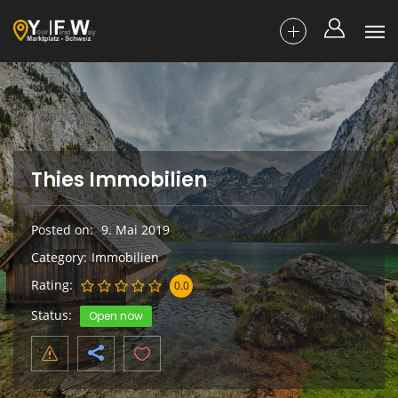
Thies Immobilien
Posted on
9. Mai 2019
Category
Immobilien
Rating
0.0
Status
Open now