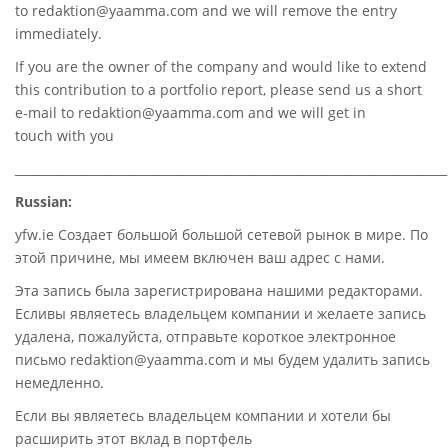
to
redaktion@yaamma.com
and we will remove the entry
immediately.
If you are the owner of the company and would like to extend
this contribution to a portfolio report, please send us a short
e-mail to
redaktion@yaamma.com
and we will get in
touch with you
________________________________________________________________________
Russian:
yfw.ie Создает большой большой сетевой рынок в мире. По
этой причине, мы имеем включен ваш адрес с нами.
Эта запись была зарегистрирована нашими редакторами.
Есливы являетесь владельцем компании и желаете запись
удалена, пожалуйста, отправьте короткое электронное
письмо redaktion@yaamma.com и мы будем удалить запись
немедленно.
Если вы являетесь владельцем компании и хотели бы
расширить этот вклад в портфель