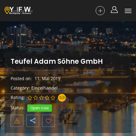
Teufel Adam Söhne GmbH
Posted on
11. Mai 2019
Category
Einzelhandel
Rating
0.0
Status
Open now