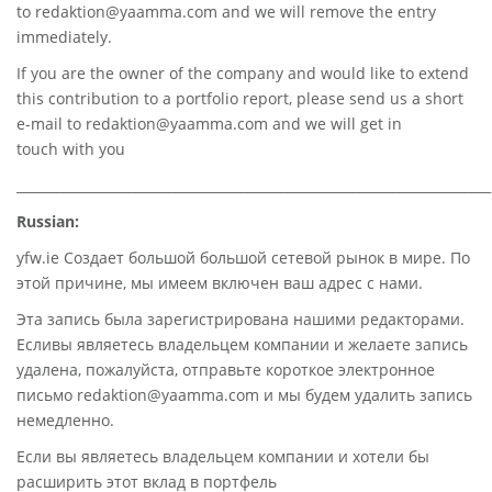
to
redaktion@yaamma.com
and we will remove the entry
immediately.
If you are the owner of the company and would like to extend
this contribution to a portfolio report, please send us a short
e-mail to
redaktion@yaamma.com
and we will get in
touch with you
________________________________________________________________________
Russian:
yfw.ie Создает большой большой сетевой рынок в мире. По
этой причине, мы имеем включен ваш адрес с нами.
Эта запись была зарегистрирована нашими редакторами.
Есливы являетесь владельцем компании и желаете запись
удалена, пожалуйста, отправьте короткое электронное
письмо redaktion@yaamma.com и мы будем удалить запись
немедленно.
Если вы являетесь владельцем компании и хотели бы
расширить этот вклад в портфель