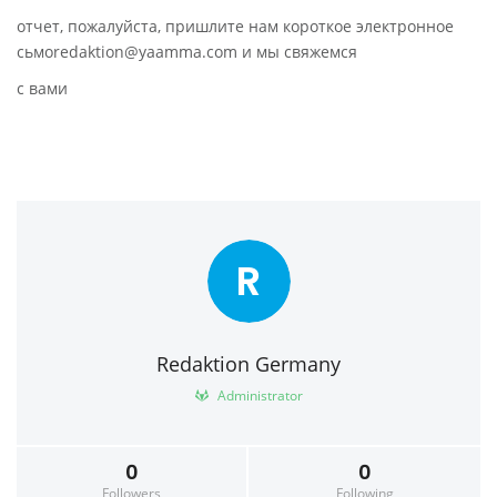
отчет, пожалуйста, пришлите нам короткое электронное
сьмоredaktion@yaamma.com и мы свяжемся
с вами
R
Redaktion Germany
Administrator
0
0
Followers
Following