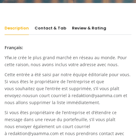
Description
Contact & Tab
Review & Rating
Français:
Yfw.ie
crée le plus grand marché en réseau au monde. Pour
cette raison, nous avons inclus votre adresse avec nous.
Cette entrée a été saisi par notre équipe éditoriale pour vous.
Si vous êtes le propriétaire de l’entreprise et que
vous souhaitez que l’entrée est supprimée, s’il vous plaît
envoyez-nousun court courriel à
redaktion@yaamma.com
et
nous allons supprimer la liste immédiatement.
Si vous êtes propriétaire de l’entreprise et d’étendre ce
message dans une revue du portefeuille, s’il vous plaît
nous envoyer également un court courriel
à
redaktion@yaamma.com
et nous prendrons contact avec