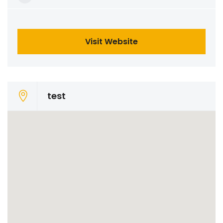
Visit Website
test