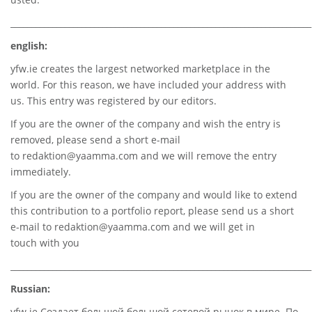
________________________________________________________________________
english:
yfw.ie
creates the largest networked marketplace in the
world. For this reason, we have included your address with
us. This entry was registered by our editors.
If you are the owner of the company and wish the entry is
removed, please send a short e-mail
to
redaktion@yaamma.com
and we will remove the entry
immediately.
If you are the owner of the company and would like to extend
this contribution to a portfolio report, please send us a short
e-mail to
redaktion@yaamma.com
and we will get in
touch with you
________________________________________________________________________
Russian:
yfw.ie Создает большой большой сетевой рынок в мире. По