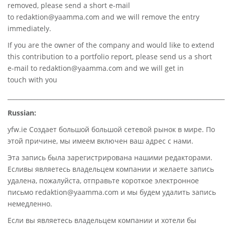
removed, please send a short e-mail
to
redaktion@yaamma.com
and we will remove the entry
immediately.
If you are the owner of the company and would like to extend
this contribution to a portfolio report, please send us a short
e-mail to
redaktion@yaamma.com
and we will get in
touch with you
________________________________________________________________________
Russian:
yfw.ie Создает большой большой сетевой рынок в мире. По
этой причине, мы имеем включен ваш адрес с нами.
Эта запись была зарегистрирована нашими редакторами.
Есливы являетесь владельцем компании и желаете запись
удалена, пожалуйста, отправьте короткое электронное
письмо redaktion@yaamma.com и мы будем удалить запись
немедленно.
Если вы являетесь владельцем компании и хотели бы