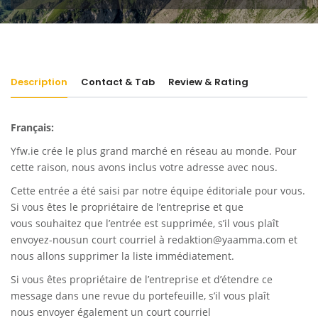
Description
Contact & Tab
Review & Rating
Français:
Yfw.ie
crée le plus grand marché en réseau au monde. Pour
cette raison, nous avons inclus votre adresse avec nous.
Cette entrée a été saisi par notre équipe éditoriale pour vous.
Si vous êtes le propriétaire de l’entreprise et que
vous souhaitez que l’entrée est supprimée, s’il vous plaît
envoyez-nousun court courriel à
redaktion@yaamma.com
et
nous allons supprimer la liste immédiatement.
Si vous êtes propriétaire de l’entreprise et d’étendre ce
message dans une revue du portefeuille, s’il vous plaît
nous envoyer également un court courriel