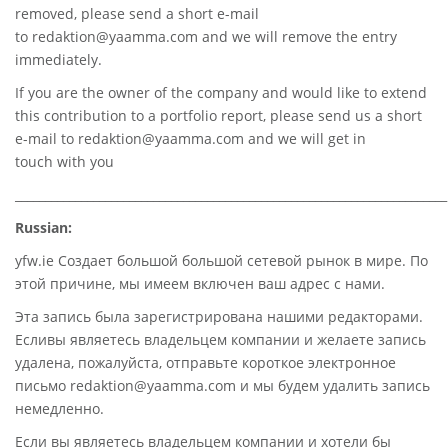
removed, please send a short e-mail
to
redaktion@yaamma.com
and we will remove the entry
immediately.
If you are the owner of the company and would like to extend
this contribution to a portfolio report, please send us a short
e-mail to
redaktion@yaamma.com
and we will get in
touch with you
________________________________________________________________________
Russian:
yfw.ie Создает большой большой сетевой рынок в мире. По
этой причине, мы имеем включен ваш адрес с нами.
Эта запись была зарегистрирована нашими редакторами.
Есливы являетесь владельцем компании и желаете запись
удалена, пожалуйста, отправьте короткое электронное
письмо redaktion@yaamma.com и мы будем удалить запись
немедленно.
Если вы являетесь владельцем компании и хотели бы