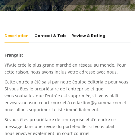
Description
Contact & Tab
Review & Rating
Français:
Yfw.ie
crée le plus grand marché en réseau au monde. Pour
cette raison, nous avons inclus votre adresse avec nous.
Cette entrée a été saisi par notre équipe éditoriale pour vous.
Si vous êtes le propriétaire de l’entreprise et que
vous souhaitez que l’entrée est supprimée, s’il vous plaît
envoyez-nousun court courriel à
redaktion@yaamma.com
et
nous allons supprimer la liste immédiatement.
Si vous êtes propriétaire de l’entreprise et d’étendre ce
message dans une revue du portefeuille, s’il vous plaît
nous envoyer également un court courriel