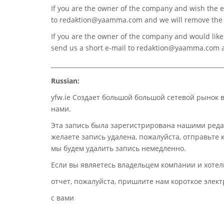
If you are the owner of the company and wish the e
to
redaktion@yaamma.com
and we will remove the 
If you are the owner of the company and would like t
send us a short e-mail to
redaktion@yaamma.com
a
_________________________________________________________
Russian:
yfw.ie Создает большой большой сетевой рынок 
нами.
Эта запись была зарегистрирована нашими реда
желаете запись удалена, пожалуйста, отправьте
мы будем удалить запись немедленно.
Если вы являетесь владельцем компании и хотел
отчет, пожалуйста, пришлите нам короткое эле
с вами