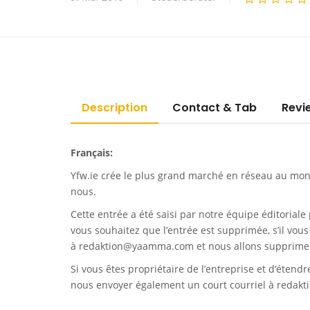
Description
Contact & Tab
Revi
Français:
Yfw.ie
crée le plus grand marché en réseau au monde
nous.
Cette entrée a été saisi par notre équipe éditoriale 
vous souhaitez que l’entrée est supprimée, s’il vou
à
redaktion@yaamma.com
et nous allons supprimer
Si vous êtes propriétaire de l’entreprise et d’étend
nous envoyer également un court courriel à
redak
_________________________________________________________