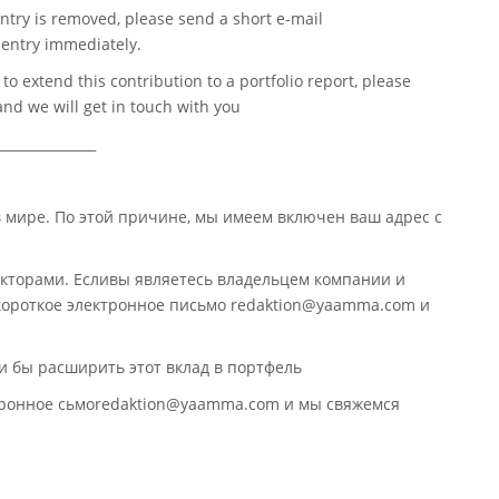
ntry is removed, please send a short e-mail
entry immediately.
o extend this contribution to a portfolio report, please
nd we will get in touch with you
_______________
в мире. По этой причине, мы имеем включен ваш адрес с
кторами. Есливы являетесь владельцем компании и
 короткое электронное письмо redaktion@yaamma.com и
и бы расширить этот вклад в портфель
ктронное сьмоredaktion@yaamma.com и мы свяжемся