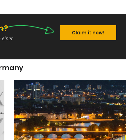
n?
Claim it now!
e einer
ermany