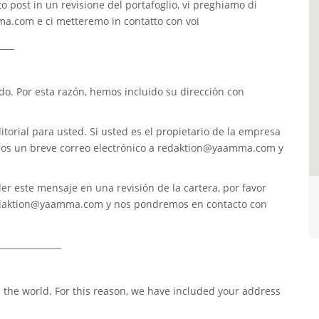
o post in un revisione del portafoglio, vi preghiamo di
ma.com
e ci metteremo in contatto con voi
____
. Por esta razón, hemos incluido su dirección con
torial para usted. Si usted es el propietario de la empresa
nos un breve correo electrónico a
redaktion@yaamma.com
y
er este mensaje en una revisión de la cartera, por favor
daktion@yaamma.com
y nos pondremos en contacto con
_______________
 the world. For this reason, we have included your address