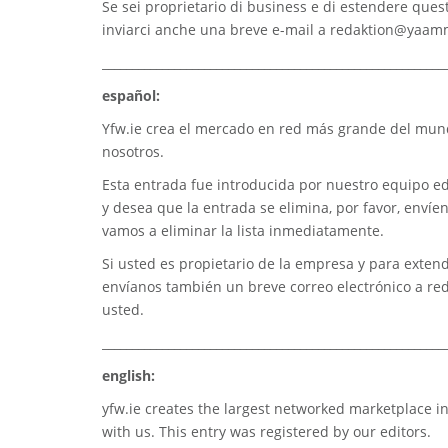
Se sei proprietario di business e di estendere quest
inviarci anche una breve e-mail a
redaktion@yaam
_________________________________________________________
español:
Yfw.ie
crea el mercado en red más grande del mundo
nosotros.
Esta entrada fue introducida por nuestro equipo edi
y desea que la entrada se elimina, por favor, envíe
vamos a eliminar la lista inmediatamente.
Si usted es propietario de la empresa y para extend
envíanos también un breve correo electrónico a
re
usted.
_________________________________________________________
english:
yfw.ie
creates the largest networked marketplace in
with us. This entry was registered by our editors.