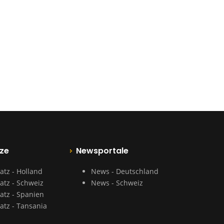
ze
Newsportale
atz - Holland
News - Deutschland
atz - Schweiz
News - Schweiz
atz - Spanien
atz - Tansania