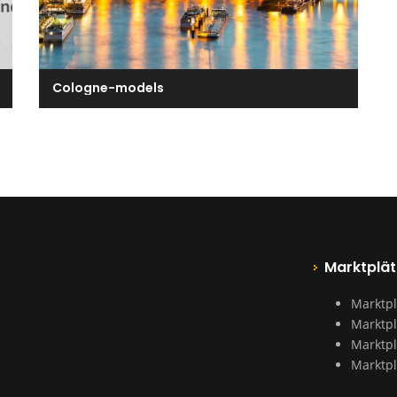
Cologne-models
Marktplät
Marktpl
Marktpl
Marktpl
Marktpl