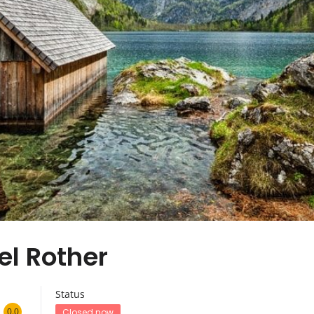
el Rother
Status
0.0
Closed now