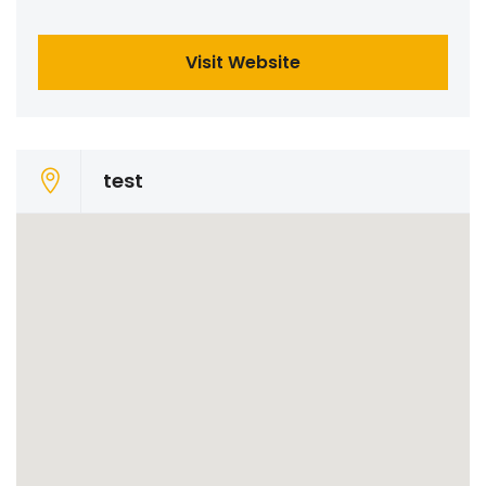
Visit Website
test