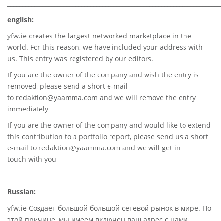
________________________________________________________________________
english:
yfw.ie
creates the largest networked marketplace in the
world. For this reason, we have included your address with
us. This entry was registered by our editors.
If you are the owner of the company and wish the entry is
removed, please send a short e-mail
to
redaktion@yaamma.com
and we will remove the entry
immediately.
If you are the owner of the company and would like to extend
this contribution to a portfolio report, please send us a short
e-mail to
redaktion@yaamma.com
and we will get in
touch with you
________________________________________________________________________
Russian:
yfw.ie Создает большой большой сетевой рынок в мире. По
этой причине, мы имеем включен ваш адрес с нами.