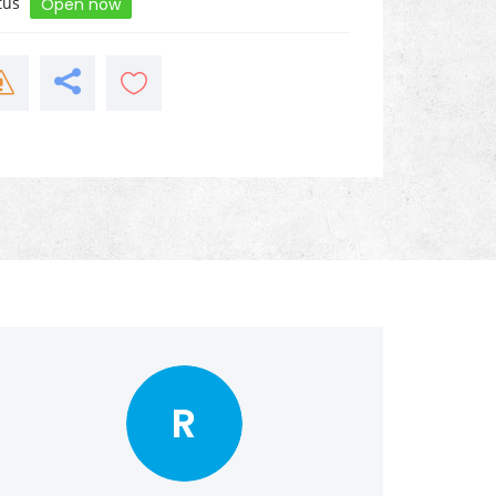
tus
Open now
R