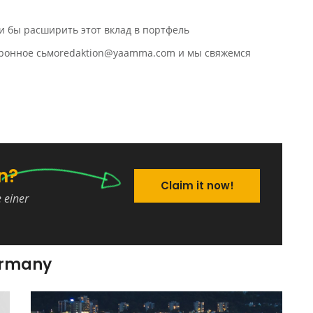
и бы расширить этот вклад в портфель
ктронное сьмоredaktion@yaamma.com и мы свяжемся
n?
Claim it now!
e einer
ermany