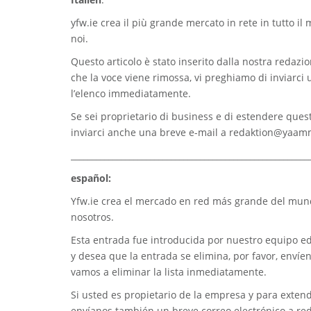
yfw.ie
crea il più grande mercato in rete in tutto il
noi.
Questo articolo è stato inserito dalla nostra redazion
che la voce viene rimossa, vi preghiamo di inviarci
l’elenco immediatamente.
Se sei proprietario di business e di estendere quest
inviarci anche una breve e-mail a
redaktion@yaam
_________________________________________________________
español:
Yfw.ie
crea el mercado en red más grande del mundo
nosotros.
Esta entrada fue introducida por nuestro equipo edi
y desea que la entrada se elimina, por favor, envíe
vamos a eliminar la lista inmediatamente.
Si usted es propietario de la empresa y para extend
envíanos también un breve correo electrónico a
re