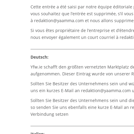
Cette entrée a été saisi par notre équipe éditoriale 
vous souhaitez que l’entrée est supprimée, s’il vou
à
redaktion@yaamma.com
et nous allons supprimer
Si vous êtes propriétaire de l’entreprise et d’étend
nous envoyer également un court courriel à
redak
_________________________________________________________
Deutsch:
Yfw.ie
schafft den größten vernetzten Marktplatz d
aufgenommen. Dieser Eintrag wurde von unserer Re
Sollten Sie Besitzer des Unternehmens sein und wü
uns ein kurzes E-Mail an
redaktion@yaamma.com
u
Sollten Sie Besitzer des Unternehmens sein und die
so senden Sie uns ebenfalls eine kurze E-Mail an
r
Verbindung setzen
_________________________________________________________
Italien
: