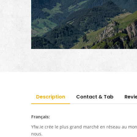
Description
Contact & Tab
Revi
Français:
Yfw.ie
crée le plus grand marché en réseau au monde
nous.