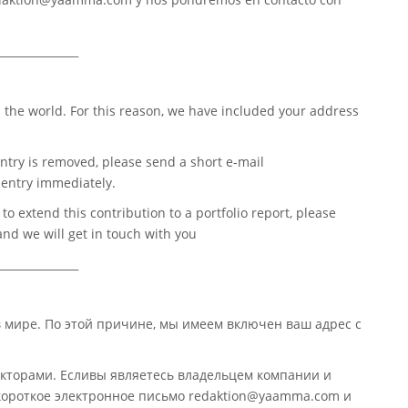
_______________
 the world. For this reason, we have included your address
ntry is removed, please send a short e-mail
entry immediately.
o extend this contribution to a portfolio report, please
nd we will get in touch with you
_______________
в мире. По этой причине, мы имеем включен ваш адрес с
кторами. Есливы являетесь владельцем компании и
 короткое электронное письмо redaktion@yaamma.com и