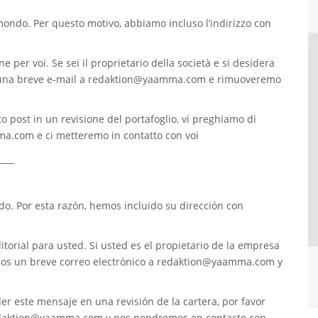
 mondo. Per questo motivo, abbiamo incluso l’indirizzo con
e per voi. Se sei il proprietario della società e si desidera
 una breve e-mail a
redaktion@yaamma.com
e rimuoveremo
o post in un revisione del portafoglio, vi preghiamo di
ma.com
e ci metteremo in contatto con voi
____
. Por esta razón, hemos incluido su dirección con
torial para usted. Si usted es el propietario de la empresa
nos un breve correo electrónico a
redaktion@yaamma.com
y
er este mensaje en una revisión de la cartera, por favor
daktion@yaamma.com
y nos pondremos en contacto con