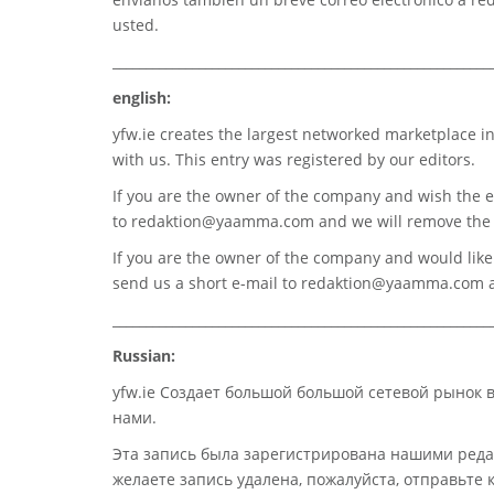
usted.
_________________________________________________________
english:
yfw.ie
creates the largest networked marketplace in
with us. This entry was registered by our editors.
If you are the owner of the company and wish the e
to
redaktion@yaamma.com
and we will remove the 
If you are the owner of the company and would like t
send us a short e-mail to
redaktion@yaamma.com
a
_________________________________________________________
Russian:
yfw.ie Создает большой большой сетевой рынок 
нами.
Эта запись была зарегистрирована нашими реда
желаете запись удалена, пожалуйста, отправьте