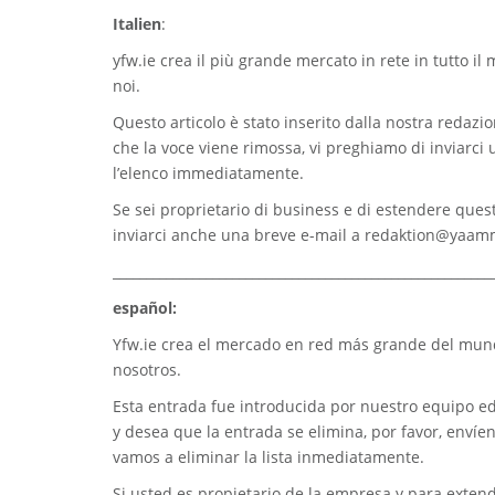
Italien
:
yfw.ie
crea il più grande mercato in rete in tutto il
noi.
Questo articolo è stato inserito dalla nostra redazion
che la voce viene rimossa, vi preghiamo di inviarci
l’elenco immediatamente.
Se sei proprietario di business e di estendere quest
inviarci anche una breve e-mail a
redaktion@yaam
_________________________________________________________
español:
Yfw.ie
crea el mercado en red más grande del mundo
nosotros.
Esta entrada fue introducida por nuestro equipo edi
y desea que la entrada se elimina, por favor, envíe
vamos a eliminar la lista inmediatamente.
Si usted es propietario de la empresa y para extend