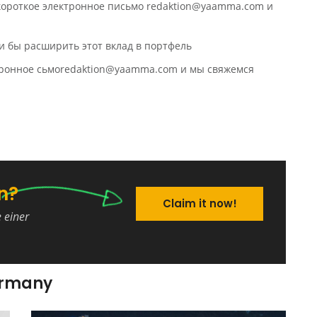
 короткое электронное письмо redaktion@yaamma.com и
и бы расширить этот вклад в портфель
ктронное сьмоredaktion@yaamma.com и мы свяжемся
n?
Claim it now!
e einer
ermany