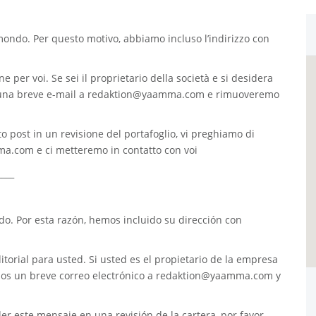
 mondo. Per questo motivo, abbiamo incluso l’indirizzo con
e per voi. Se sei il proprietario della società e si desidera
 una breve e-mail a
redaktion@yaamma.com
e rimuoveremo
o post in un revisione del portafoglio, vi preghiamo di
ma.com
e ci metteremo in contatto con voi
____
. Por esta razón, hemos incluido su dirección con
torial para usted. Si usted es el propietario de la empresa
nos un breve correo electrónico a
redaktion@yaamma.com
y
er este mensaje en una revisión de la cartera, por favor