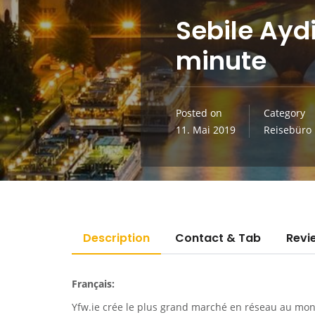
Sebile Ayd
minute
Posted on
Category
11. Mai 2019
Reisebüro
Description
Contact & Tab
Revi
Français:
Yfw.ie
crée le plus grand marché en réseau au monde