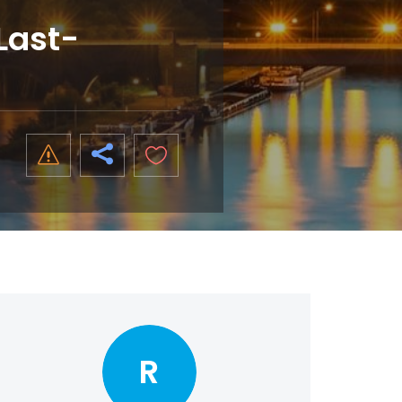
Last-
R