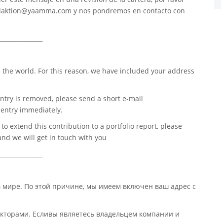
daktion@yaamma.com
y nos pondremos en contacto con
_______________
 the world. For this reason, we have included your address
ntry is removed, please send a short e-mail
entry immediately.
o extend this contribution to a portfolio report, please
nd we will get in touch with you
_______________
в мире. По этой причине, мы имеем включен ваш адрес с
кторами. Есливы являетесь владельцем компании и