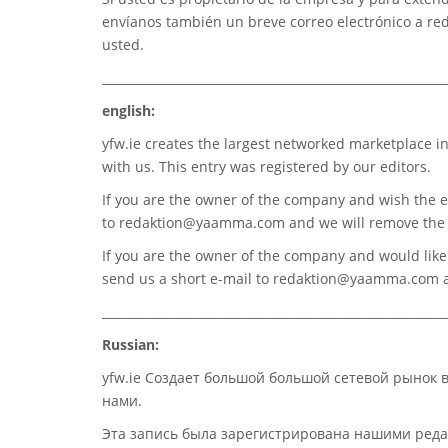
envíanos también un breve correo electrónico a
re
usted.
_________________________________________________________
english:
yfw.ie
creates the largest networked marketplace in
with us. This entry was registered by our editors.
If you are the owner of the company and wish the e
to
redaktion@yaamma.com
and we will remove the 
If you are the owner of the company and would like t
send us a short e-mail to
redaktion@yaamma.com
a
_________________________________________________________
Russian:
yfw.ie Создает большой большой сетевой рынок 
нами.
Эта запись была зарегистрирована нашими реда