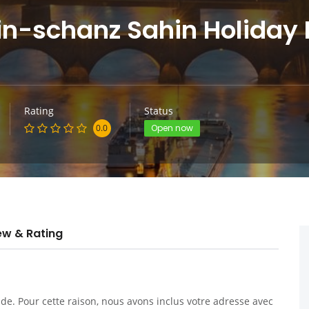
in-schanz Sahin Holiday 
Rating
Status
0.0
Open now
ew & Rating
. Pour cette raison, nous avons inclus votre adresse avec