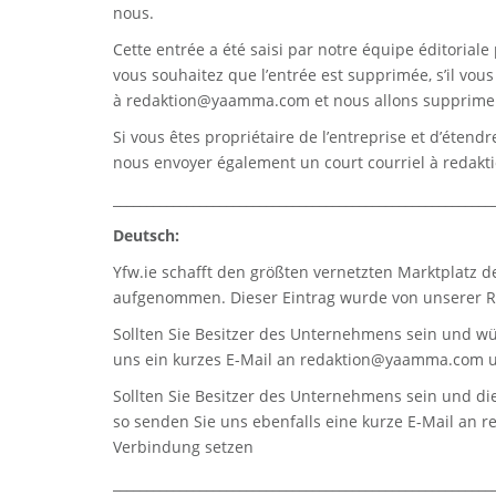
nous.
Cette entrée a été saisi par notre équipe éditoriale 
vous souhaitez que l’entrée est supprimée, s’il vou
à
redaktion@yaamma.com
et nous allons supprimer
Si vous êtes propriétaire de l’entreprise et d’étend
nous envoyer également un court courriel à
redak
_________________________________________________________
Deutsch:
Yfw.ie
schafft den größten vernetzten Marktplatz d
aufgenommen. Dieser Eintrag wurde von unserer Re
Sollten Sie Besitzer des Unternehmens sein und wü
uns ein kurzes E-Mail an
redaktion@yaamma.com
u
Sollten Sie Besitzer des Unternehmens sein und die
so senden Sie uns ebenfalls eine kurze E-Mail an
r
Verbindung setzen
_________________________________________________________