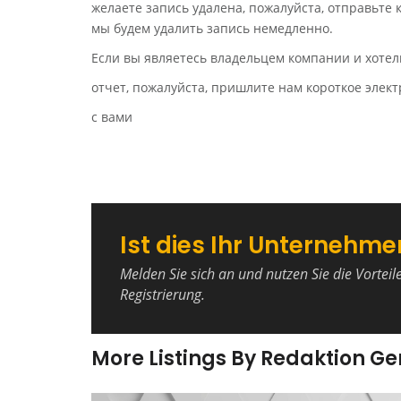
желаете запись удалена, пожалуйста, отправьте
мы будем удалить запись немедленно.
Если вы являетесь владельцем компании и хотел
отчет, пожалуйста, пришлите нам короткое эле
с вами
Ist dies Ihr Unternehme
Melden Sie sich an und nutzen Sie die Vorteil
Registrierung.
More Listings By Redaktion G