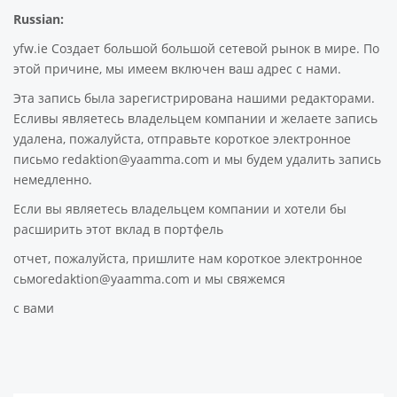
Russian:
yfw.ie Создает большой большой сетевой рынок в мире. По
этой причине, мы имеем включен ваш адрес с нами.
Эта запись была зарегистрирована нашими редакторами.
Есливы являетесь владельцем компании и желаете запись
удалена, пожалуйста, отправьте короткое электронное
письмо redaktion@yaamma.com и мы будем удалить запись
немедленно.
Если вы являетесь владельцем компании и хотели бы
расширить этот вклад в портфель
отчет, пожалуйста, пришлите нам короткое электронное
сьмоredaktion@yaamma.com и мы свяжемся
с вами