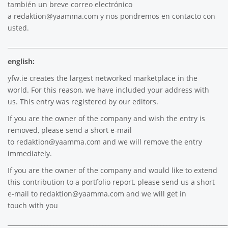
también un breve correo electrónico
a
redaktion@yaamma.com
y nos pondremos en contacto con
usted.
________________________________________________________________________
english:
yfw.ie
creates the largest networked marketplace in the
world. For this reason, we have included your address with
us. This entry was registered by our editors.
If you are the owner of the company and wish the entry is
removed, please send a short e-mail
to
redaktion@yaamma.com
and we will remove the entry
immediately.
If you are the owner of the company and would like to extend
this contribution to a portfolio report, please send us a short
e-mail to
redaktion@yaamma.com
and we will get in
touch with you
________________________________________________________________________