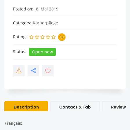
Posted on
8. Mai 2019
Category
Körperpflege
Rating
0.0
Status
Open now
Description
Contact & Tab
Review &
Français: