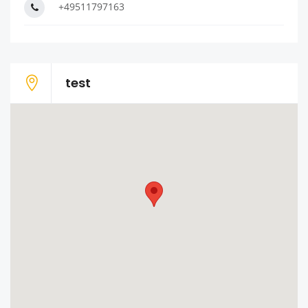
+49511797163
test