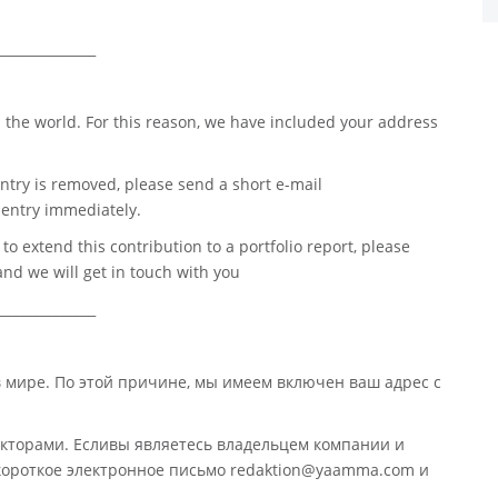
_______________
 the world. For this reason, we have included your address
ntry is removed, please send a short e-mail
entry immediately.
o extend this contribution to a portfolio report, please
nd we will get in touch with you
_______________
в мире. По этой причине, мы имеем включен ваш адрес с
кторами. Есливы являетесь владельцем компании и
 короткое электронное письмо redaktion@yaamma.com и