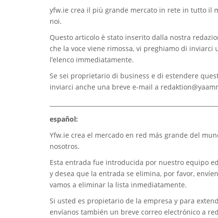
yfw.ie
crea il più grande mercato in rete in tutto il
noi.
Questo articolo è stato inserito dalla nostra redazion
che la voce viene rimossa, vi preghiamo di inviarci
l’elenco immediatamente.
Se sei proprietario di business e di estendere quest
inviarci anche una breve e-mail a
redaktion@yaam
_________________________________________________________
español:
Yfw.ie
crea el mercado en red más grande del mundo
nosotros.
Esta entrada fue introducida por nuestro equipo edi
y desea que la entrada se elimina, por favor, envíe
vamos a eliminar la lista inmediatamente.
Si usted es propietario de la empresa y para extend
envíanos también un breve correo electrónico a
re