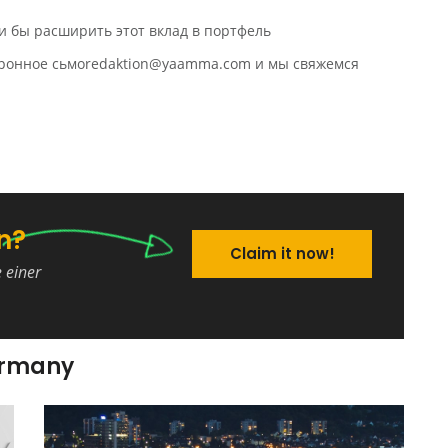
и бы расширить этот вклад в портфель
ктронное сьмоredaktion@yaamma.com и мы свяжемся
n?
Claim it now!
e einer
ermany