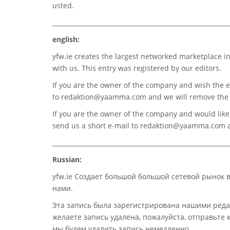
usted.
_________________________________________________________
english:
yfw.ie
creates the largest networked marketplace in
with us. This entry was registered by our editors.
If you are the owner of the company and wish the e
to
redaktion@yaamma.com
and we will remove the 
If you are the owner of the company and would like t
send us a short e-mail to
redaktion@yaamma.com
a
_________________________________________________________
Russian:
yfw.ie Создает большой большой сетевой рынок 
нами.
Эта запись была зарегистрирована нашими реда
желаете запись удалена, пожалуйста, отправьте
мы будем удалить запись немедленно.