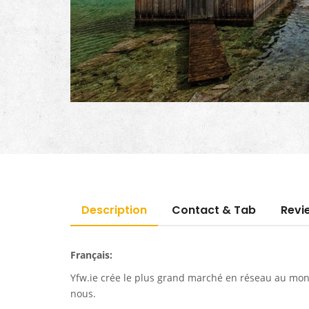
Description
Contact & Tab
Revi
Français:
Yfw.ie
crée le plus grand marché en réseau au monde
nous.