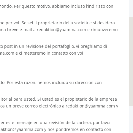
 mondo. Per questo motivo, abbiamo incluso l’indirizzo con
e per voi. Se sei il proprietario della società e si desidera
 una breve e-mail a
redaktion@yaamma.com
e rimuoveremo
o post in un revisione del portafoglio, vi preghiamo di
ma.com
e ci metteremo in contatto con voi
____
. Por esta razón, hemos incluido su dirección con
torial para usted. Si usted es el propietario de la empresa
nos un breve correo electrónico a
redaktion@yaamma.com
y
er este mensaje en una revisión de la cartera, por favor
daktion@yaamma.com
y nos pondremos en contacto con