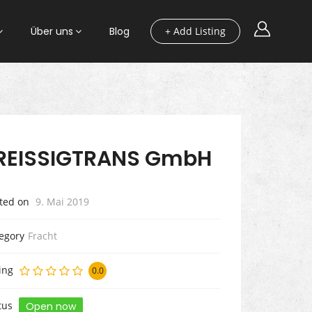
Über uns
Blog
+ Add Listing
REISSIGTRANS GmbH
ted on
9. Mai 2019
egory
Fracht
ing
0.0
tus
Open now