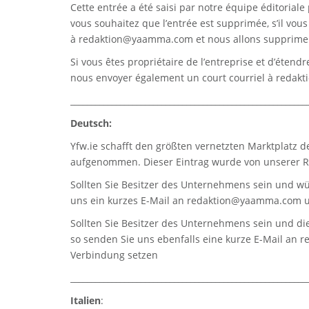
Cette entrée a été saisi par notre équipe éditoriale 
vous souhaitez que l’entrée est supprimée, s’il vou
à
redaktion@yaamma.com
et nous allons supprimer
Si vous êtes propriétaire de l’entreprise et d’étend
nous envoyer également un court courriel à
redak
_________________________________________________________
Deutsch:
Yfw.ie
schafft den größten vernetzten Marktplatz d
aufgenommen. Dieser Eintrag wurde von unserer Re
Sollten Sie Besitzer des Unternehmens sein und wü
uns ein kurzes E-Mail an
redaktion@yaamma.com
u
Sollten Sie Besitzer des Unternehmens sein und die
so senden Sie uns ebenfalls eine kurze E-Mail an
r
Verbindung setzen
_________________________________________________________
Italien
: