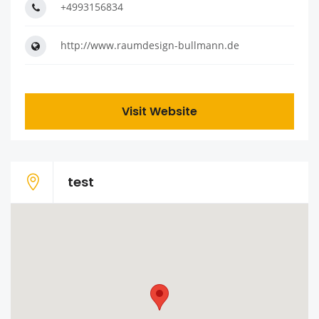
+4993156834
http://www.raumdesign-bullmann.de
Visit Website
test