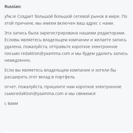
Russian:
yfw.ie Создает большой большой сетевой рынок в мире. По
этой причине, мы имеем включен ваш адрес с нами.
Эта запись была зарегистрирована нашими редакторами.
Есливы являетесь владельцем компании и желаете запись
удалена, пожалуйста, отправьте короткое электронное
письмо redaktion@yaamma.com и мы будем удалить запись
немедленно.
Если вы являетесь владельцем компании и хотели бы
расширить этот вклад в портфель
отчет, пожалуйста, пришлите нам короткое электронное
сьмоredaktion@yaamma.com и мы свяжемся
с вами