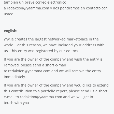
también un breve correo electrónico
a
redaktion@yaamma.com
y nos pondremos en contacto con
usted.
________________________________________________________________________
english:
yfw.ie
creates the largest networked marketplace in the
world. For this reason, we have included your address with
us. This entry was registered by our editors.
If you are the owner of the company and wish the entry is
removed, please send a short e-mail
to
redaktion@yaamma.com
and we will remove the entry
immediately.
If you are the owner of the company and would like to extend
this contribution to a portfolio report, please send us a short
e-mail to
redaktion@yaamma.com
and we will get in
touch with you
________________________________________________________________________