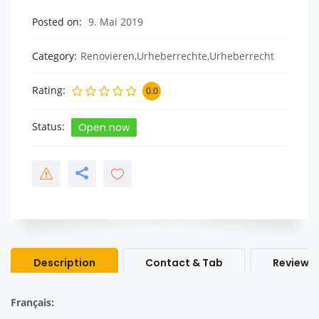
Posted on
9. Mai 2019
Category
Renovieren,Urheberrechte,Urheberrecht
Rating
0.0
Status
Open now
Description
Contact & Tab
Review &
Français: