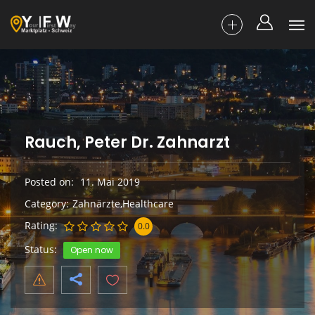
Rauch, Peter Dr. Zahnarzt
Posted on
11. Mai 2019
Category
Zahnärzte,Healthcare
Rating
0.0
Status
Open now