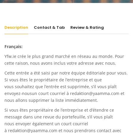
Description
Contact & Tab
Review & Rating
Français:
Yfw.ie
crée le plus grand marché en réseau au monde. Pour
cette raison, nous avons inclus votre adresse avec nous.
Cette entrée a été saisi par notre équipe éditoriale pour vous.
Si vous êtes le propriétaire de l’entreprise et que
vous souhaitez que l’entrée est supprimée, s’il vous plaît
envoyez-nousun court courriel à
redaktion@yaamma.com
et
nous allons supprimer la liste immédiatement.
Si vous êtes propriétaire de l’entreprise et d’étendre ce
message dans une revue du portefeuille, s’il vous plaît
nous envoyer également un court courriel
à
redaktion@yaamma.com
et nous prendrons contact avec