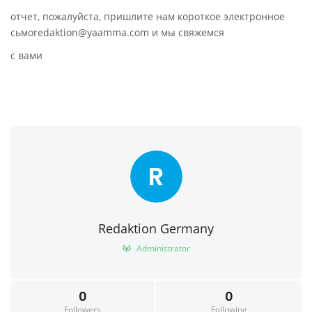
отчет, пожалуйста, пришлите нам короткое электронное
сьмоredaktion@yaamma.com и мы свяжемся
с вами
R
Redaktion Germany
Administrator
0
0
Followers
Following