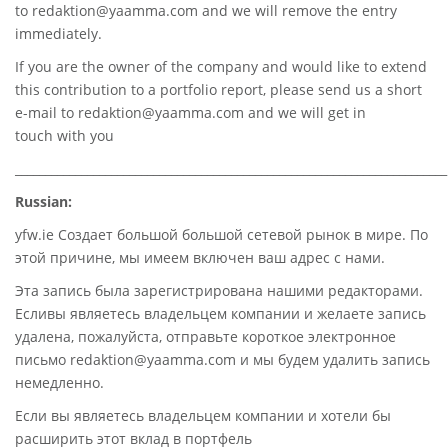
to
redaktion@yaamma.com
and we will remove the entry
immediately.
If you are the owner of the company and would like to extend
this contribution to a portfolio report, please send us a short
e-mail to
redaktion@yaamma.com
and we will get in
touch with you
________________________________________________________________________
Russian:
yfw.ie Создает большой большой сетевой рынок в мире. По
этой причине, мы имеем включен ваш адрес с нами.
Эта запись была зарегистрирована нашими редакторами.
Есливы являетесь владельцем компании и желаете запись
удалена, пожалуйста, отправьте короткое электронное
письмо redaktion@yaamma.com и мы будем удалить запись
немедленно.
Если вы являетесь владельцем компании и хотели бы
расширить этот вклад в портфель