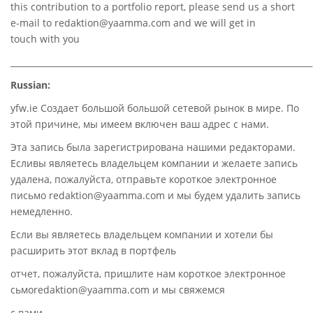
this contribution to a portfolio report, please send us a short
e-mail to
redaktion@yaamma.com
and we will get in
touch with you
________________________________________________________________________
Russian:
yfw.ie Создает большой большой сетевой рынок в мире. По
этой причине, мы имеем включен ваш адрес с нами.
Эта запись была зарегистрирована нашими редакторами.
Есливы являетесь владельцем компании и желаете запись
удалена, пожалуйста, отправьте короткое электронное
письмо redaktion@yaamma.com и мы будем удалить запись
немедленно.
Если вы являетесь владельцем компании и хотели бы
расширить этот вклад в портфель
отчет, пожалуйста, пришлите нам короткое электронное
сьмоredaktion@yaamma.com и мы свяжемся
с вами