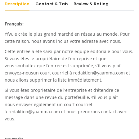
Description
Contact & Tab
Review & Rating
Français:
Yfw.ie
crée le plus grand marché en réseau au monde. Pour
cette raison, nous avons inclus votre adresse avec nous.
Cette entrée a été saisi par notre équipe éditoriale pour vous.
Si vous êtes le propriétaire de l’entreprise et que
vous souhaitez que l’entrée est supprimée, s’il vous plaît
envoyez-nousun court courriel à
redaktion@yaamma.com
et
nous allons supprimer la liste immédiatement.
Si vous êtes propriétaire de l’entreprise et d’étendre ce
message dans une revue du portefeuille, s’il vous plaît
nous envoyer également un court courriel
à
redaktion@yaamma.com
et nous prendrons contact avec
vous.
_____________________________________________________________