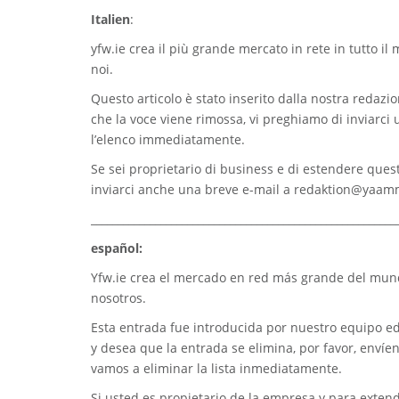
Italien
:
yfw.ie
crea il più grande mercato in rete in tutto il
noi.
Questo articolo è stato inserito dalla nostra redazion
che la voce viene rimossa, vi preghiamo di inviarci
l’elenco immediatamente.
Se sei proprietario di business e di estendere quest
inviarci anche una breve e-mail a
redaktion@yaam
_________________________________________________________
español:
Yfw.ie
crea el mercado en red más grande del mundo
nosotros.
Esta entrada fue introducida por nuestro equipo edi
y desea que la entrada se elimina, por favor, envíe
vamos a eliminar la lista inmediatamente.
Si usted es propietario de la empresa y para extend