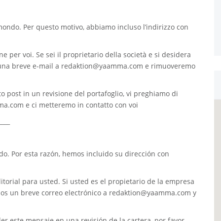
 mondo. Per questo motivo, abbiamo incluso l’indirizzo con
e per voi. Se sei il proprietario della società e si desidera
 una breve e-mail a
redaktion@yaamma.com
e rimuoveremo
o post in un revisione del portafoglio, vi preghiamo di
ma.com
e ci metteremo in contatto con voi
____
. Por esta razón, hemos incluido su dirección con
torial para usted. Si usted es el propietario de la empresa
nos un breve correo electrónico a
redaktion@yaamma.com
y
er este mensaje en una revisión de la cartera, por favor