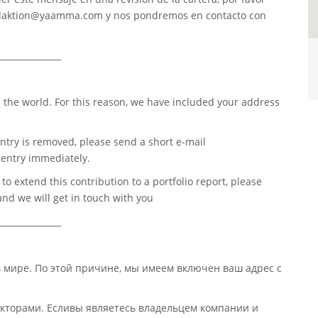
daktion@yaamma.com
y nos pondremos en contacto con
_______________
 the world. For this reason, we have included your address
ntry is removed, please send a short e-mail
entry immediately.
o extend this contribution to a portfolio report, please
nd we will get in touch with you
_______________
в мире. По этой причине, мы имеем включен ваш адрес с
кторами. Есливы являетесь владельцем компании и