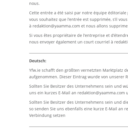
nous.
Cette entrée a été saisi par notre équipe éditoriale 
vous souhaitez que l’entrée est supprimée, s’il vou
à
redaktion@yaamma.com
et nous allons supprimer
Si vous êtes propriétaire de l’entreprise et d’étend
nous envoyer également un court courriel à
redak
_________________________________________________________
Deutsch:
Yfw.ie
schafft den größten vernetzten Marktplatz d
aufgenommen. Dieser Eintrag wurde von unserer Re
Sollten Sie Besitzer des Unternehmens sein und wü
uns ein kurzes E-Mail an
redaktion@yaamma.com
u
Sollten Sie Besitzer des Unternehmens sein und die
so senden Sie uns ebenfalls eine kurze E-Mail an
r
Verbindung setzen
_________________________________________________________