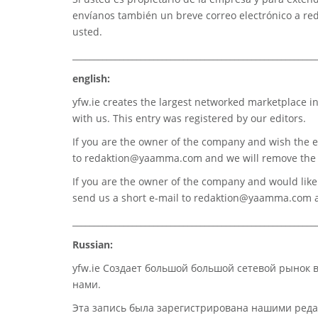
envíanos también un breve correo electrónico a
re
usted.
_________________________________________________________
english:
yfw.ie
creates the largest networked marketplace in
with us. This entry was registered by our editors.
If you are the owner of the company and wish the e
to
redaktion@yaamma.com
and we will remove the 
If you are the owner of the company and would like t
send us a short e-mail to
redaktion@yaamma.com
a
_________________________________________________________
Russian:
yfw.ie Создает большой большой сетевой рынок 
нами.
Эта запись была зарегистрирована нашими реда