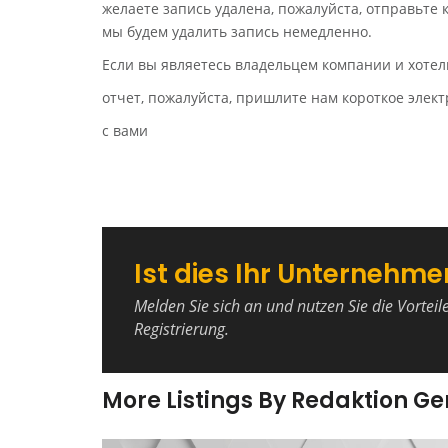
желаете запись удалена, пожалуйста, отправьте
мы будем удалить запись немедленно.
Если вы являетесь владельцем компании и хотел
отчет, пожалуйста, пришлите нам короткое эле
с вами
Ist dies Ihr Unternehme
Melden Sie sich an und nutzen Sie die Vorteil
Registrierung.
More Listings By Redaktion G