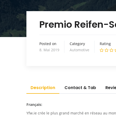
Premio Reifen-
Posted on
Category
Rating
8. Mai 2019
Automotive
Description
Contact & Tab
Revi
Français:
Yfw.ie
crée le plus grand marché en réseau au monde