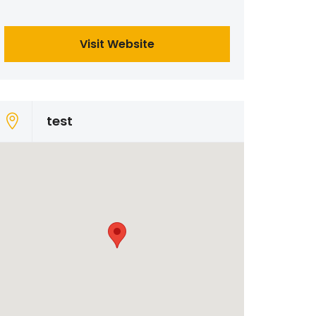
Visit Website
test