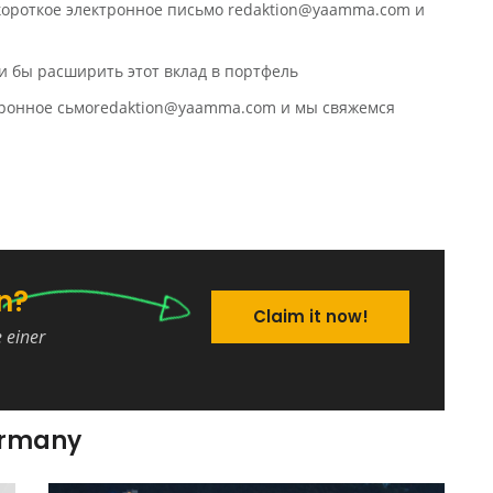
 короткое электронное письмо redaktion@yaamma.com и
и бы расширить этот вклад в портфель
ктронное сьмоredaktion@yaamma.com и мы свяжемся
n?
Claim it now!
e einer
ermany