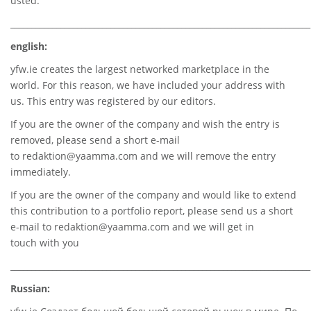
usted.
________________________________________________________________________
english:
yfw.ie
creates the largest networked marketplace in the
world. For this reason, we have included your address with
us. This entry was registered by our editors.
If you are the owner of the company and wish the entry is
removed, please send a short e-mail
to
redaktion@yaamma.com
and we will remove the entry
immediately.
If you are the owner of the company and would like to extend
this contribution to a portfolio report, please send us a short
e-mail to
redaktion@yaamma.com
and we will get in
touch with you
________________________________________________________________________
Russian: