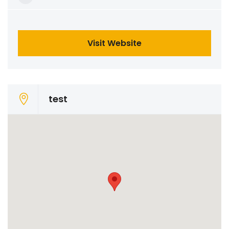
Visit Website
test