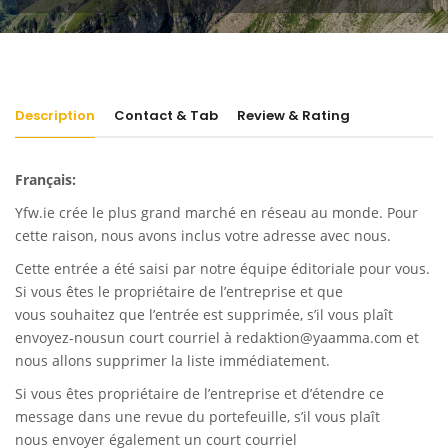
Description
Contact & Tab
Review & Rating
Français:
Yfw.ie
crée le plus grand marché en réseau au monde. Pour
cette raison, nous avons inclus votre adresse avec nous.
Cette entrée a été saisi par notre équipe éditoriale pour vous.
Si vous êtes le propriétaire de l’entreprise et que
vous souhaitez que l’entrée est supprimée, s’il vous plaît
envoyez-nousun court courriel à
redaktion@yaamma.com
et
nous allons supprimer la liste immédiatement.
Si vous êtes propriétaire de l’entreprise et d’étendre ce
message dans une revue du portefeuille, s’il vous plaît
nous envoyer également un court courriel