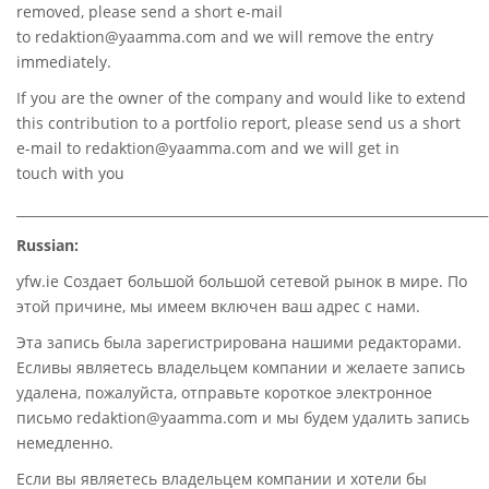
removed, please send a short e-mail
to
redaktion@yaamma.com
and we will remove the entry
immediately.
If you are the owner of the company and would like to extend
this contribution to a portfolio report, please send us a short
e-mail to
redaktion@yaamma.com
and we will get in
touch with you
________________________________________________________________________
Russian:
yfw.ie Создает большой большой сетевой рынок в мире. По
этой причине, мы имеем включен ваш адрес с нами.
Эта запись была зарегистрирована нашими редакторами.
Есливы являетесь владельцем компании и желаете запись
удалена, пожалуйста, отправьте короткое электронное
письмо redaktion@yaamma.com и мы будем удалить запись
немедленно.
Если вы являетесь владельцем компании и хотели бы