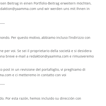
sen Beitrag in einen Portfolio-Beitrag erweitern möchten,
edaktion@yaamma.com
und wir werden uns mit Ihnen in
____
 mondo. Per questo motivo, abbiamo incluso l’indirizzo con
e per voi. Se sei il proprietario della società e si desidera
 una breve e-mail a
redaktion@yaamma.com
e rimuoveremo
o post in un revisione del portafoglio, vi preghiamo di
ma.com
e ci metteremo in contatto con voi
____
. Por esta razón, hemos incluido su dirección con