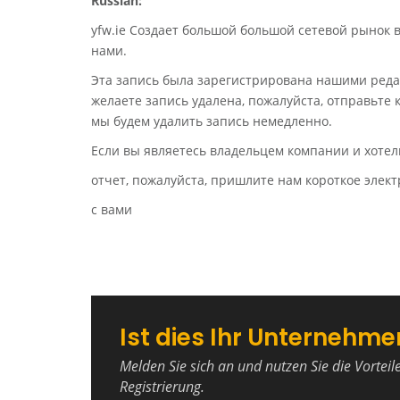
Russian:
yfw.ie Создает большой большой сетевой рынок 
нами.
Эта запись была зарегистрирована нашими реда
желаете запись удалена, пожалуйста, отправьте
мы будем удалить запись немедленно.
Если вы являетесь владельцем компании и хотел
отчет, пожалуйста, пришлите нам короткое эле
с вами
Ist dies Ihr Unternehme
Melden Sie sich an und nutzen Sie die Vorteil
Registrierung.