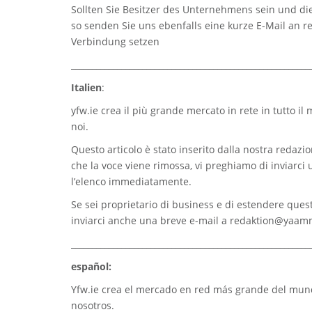
Sollten Sie Besitzer des Unternehmens sein und die
so senden Sie uns ebenfalls eine kurze E-Mail an
r
Verbindung setzen
_________________________________________________________
Italien
:
yfw.ie
crea il più grande mercato in rete in tutto il
noi.
Questo articolo è stato inserito dalla nostra redazion
che la voce viene rimossa, vi preghiamo di inviarci
l’elenco immediatamente.
Se sei proprietario di business e di estendere quest
inviarci anche una breve e-mail a
redaktion@yaam
_________________________________________________________
español:
Yfw.ie
crea el mercado en red más grande del mundo
nosotros.