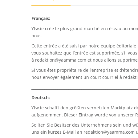
Français:
Yfw.ie
crée le plus grand marché en réseau au monde
nous.
Cette entrée a été saisi par notre équipe éditoriale 
vous souhaitez que l’entrée est supprimée, s’il vou
à
redaktion@yaamma.com
et nous allons supprimer
Si vous êtes propriétaire de l’entreprise et d’étend
nous envoyer également un court courriel à
redak
_________________________________________________________
Deutsch:
Yfw.ie
schafft den größten vernetzten Marktplatz d
aufgenommen. Dieser Eintrag wurde von unserer Re
Sollten Sie Besitzer des Unternehmens sein und wü
uns ein kurzes E-Mail an
redaktion@yaamma.com
u