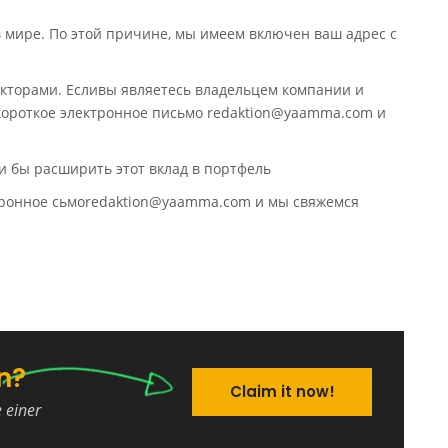
в мире. По этой причине, мы имеем включен ваш адрес с
кторами. Есливы являетесь владельцем компании и
 короткое электронное письмо redaktion@yaamma.com и
и бы расширить этот вклад в портфель
ктронное сьмоredaktion@yaamma.com и мы свяжемся
n?
Claim it now!
e einer