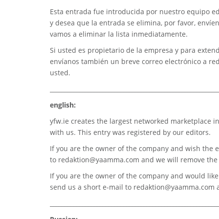
Esta entrada fue introducida por nuestro equipo edi
y desea que la entrada se elimina, por favor, envíe
vamos a eliminar la lista inmediatamente.
Si usted es propietario de la empresa y para extend
envíanos también un breve correo electrónico a
re
usted.
_________________________________________________________
english:
yfw.ie
creates the largest networked marketplace in
with us. This entry was registered by our editors.
If you are the owner of the company and wish the e
to
redaktion@yaamma.com
and we will remove the 
If you are the owner of the company and would like t
send us a short e-mail to
redaktion@yaamma.com
a
_________________________________________________________