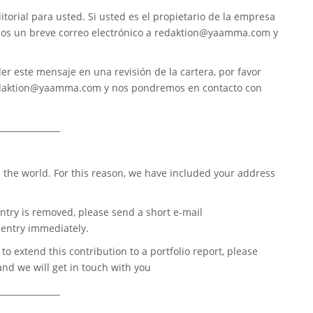
torial para usted. Si usted es el propietario de la empresa
nos un breve correo electrónico a
redaktion@yaamma.com
y
er este mensaje en una revisión de la cartera, por favor
daktion@yaamma.com
y nos pondremos en contacto con
_______________
 the world. For this reason, we have included your address
ntry is removed, please send a short e-mail
entry immediately.
o extend this contribution to a portfolio report, please
nd we will get in touch with you
_______________