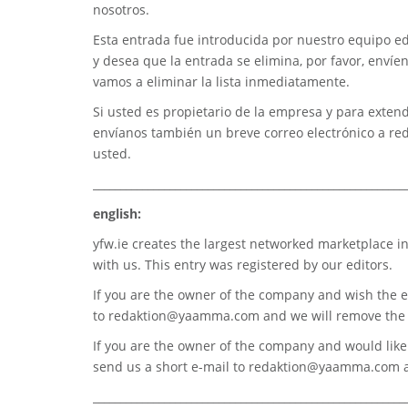
nosotros.
Esta entrada fue introducida por nuestro equipo edi
y desea que la entrada se elimina, por favor, envíe
vamos a eliminar la lista inmediatamente.
Si usted es propietario de la empresa y para extend
envíanos también un breve correo electrónico a
re
usted.
_________________________________________________________
english:
yfw.ie
creates the largest networked marketplace in
with us. This entry was registered by our editors.
If you are the owner of the company and wish the e
to
redaktion@yaamma.com
and we will remove the 
If you are the owner of the company and would like t
send us a short e-mail to
redaktion@yaamma.com
a
_________________________________________________________