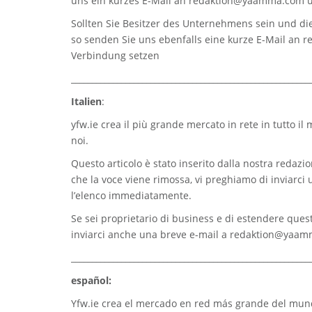
uns ein kurzes E-Mail an
redaktion@yaamma.com
u
Sollten Sie Besitzer des Unternehmens sein und die
so senden Sie uns ebenfalls eine kurze E-Mail an
r
Verbindung setzen
_________________________________________________________
Italien
:
yfw.ie
crea il più grande mercato in rete in tutto il
noi.
Questo articolo è stato inserito dalla nostra redazion
che la voce viene rimossa, vi preghiamo di inviarci
l’elenco immediatamente.
Se sei proprietario di business e di estendere quest
inviarci anche una breve e-mail a
redaktion@yaam
_________________________________________________________
español:
Yfw.ie
crea el mercado en red más grande del mundo