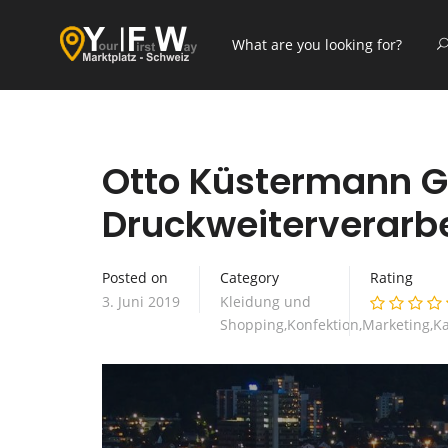
Otto Küstermann 
Druckweiterverarb
Posted on
Category
Rating
3. Juni 2019
Kleidung und
Shopping,Konfektion,Marketing,K