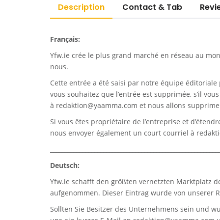
Description
Contact & Tab
Revi
Français:
Yfw.ie
crée le plus grand marché en réseau au monde
nous.
Cette entrée a été saisi par notre équipe éditoriale 
vous souhaitez que l’entrée est supprimée, s’il vou
à
redaktion@yaamma.com
et nous allons supprimer
Si vous êtes propriétaire de l’entreprise et d’étend
nous envoyer également un court courriel à
redak
_________________________________________________________
Deutsch:
Yfw.ie
schafft den größten vernetzten Marktplatz d
aufgenommen. Dieser Eintrag wurde von unserer Re
Sollten Sie Besitzer des Unternehmens sein und wü