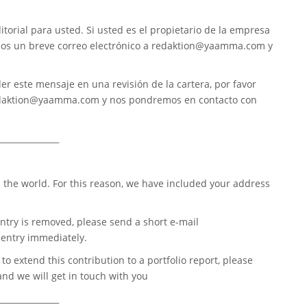
torial para usted. Si usted es el propietario de la empresa
nos un breve correo electrónico a
redaktion@yaamma.com
y
er este mensaje en una revisión de la cartera, por favor
daktion@yaamma.com
y nos pondremos en contacto con
_______________
 the world. For this reason, we have included your address
ntry is removed, please send a short e-mail
entry immediately.
o extend this contribution to a portfolio report, please
nd we will get in touch with you
_______________