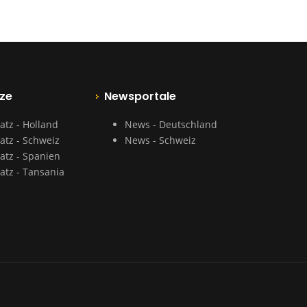
ze
Newsportale
atz - Holland
News - Deutschland
atz - Schweiz
News - Schweiz
atz - Spanien
atz - Tansania