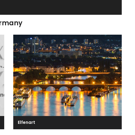
ermany
Elfenart