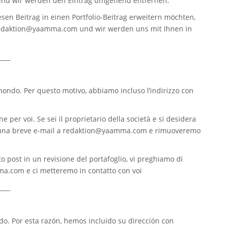
nd wir werden den Eintrag umgehend entfernen.
sen Beitrag in einen Portfolio-Beitrag erweitern möchten,
edaktion@yaamma.com
und wir werden uns mit Ihnen in
____
 mondo. Per questo motivo, abbiamo incluso l’indirizzo con
e per voi. Se sei il proprietario della società e si desidera
 una breve e-mail a
redaktion@yaamma.com
e rimuoveremo
o post in un revisione del portafoglio, vi preghiamo di
ma.com
e ci metteremo in contatto con voi
____
. Por esta razón, hemos incluido su dirección con