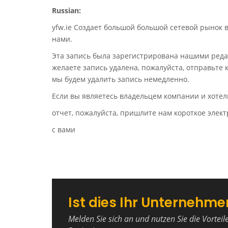
Russian:
yfw.ie Создает большой большой сетевой рынок 
нами.
Эта запись была зарегистрирована нашими реда
желаете запись удалена, пожалуйста, отправьте
мы будем удалить запись немедленно.
Если вы являетесь владельцем компании и хотел
отчет, пожалуйста, пришлите нам короткое эле
с вами
Ist dies Ihr Unternehme
Melden Sie sich an und nutzen Sie die Vorteil