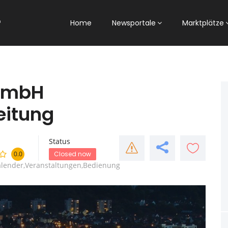
Home
Newsportale
Marktplätze
GmbH
eitung
Status
0.0
Closed now
alender,Veranstaltungen,Bedienung