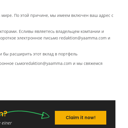
в мире. По этой причине, мы имеем включен ваш адрес с
кторами. Есливы являетесь владельцем компании и
 короткое электронное письмо redaktion@yaamma.com и
и бы расширить этот вклад в портфель
ктронное сьмоredaktion@yaamma.com и мы свяжемся
n?
Claim it now!
e einer