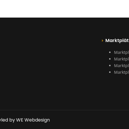
Marktplät
Marktpl
Marktpl
Marktpl
Marktpl
yled by WE Webdesign