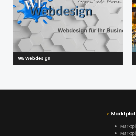
WE Webdesign
Marktplät
Marktpl
Marktpl