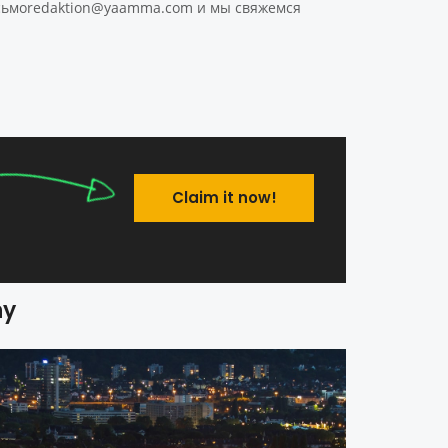
 сьмоredaktion@yaamma.com и мы свяжемся
Claim it now!
ny