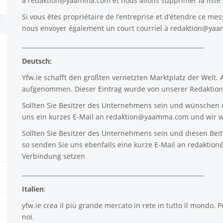
à
redaktion@yaamma.com
et nous allons supprimer la list
Si vous êtes propriétaire de l’entreprise et d’étendre ce mes
nous envoyer également un court courriel à
redaktion@ya
_____________________________________________________________
Deutsch:
Yfw.ie
schafft den größten vernetzten Marktplatz der Welt.
aufgenommen. Dieser Eintrag wurde von unserer Redaktion 
Sollten Sie Besitzer des Unternehmens sein und wünschen d
uns ein kurzes E-Mail an
redaktion@yaamma.com
und wir w
Sollten Sie Besitzer des Unternehmens sein und diesen Beitr
so senden Sie uns ebenfalls eine kurze E-Mail an
redaktio
Verbindung setzen
_____________________________________________________________
Italien
:
yfw.ie
crea il più grande mercato in rete in tutto il mondo. P
noi.