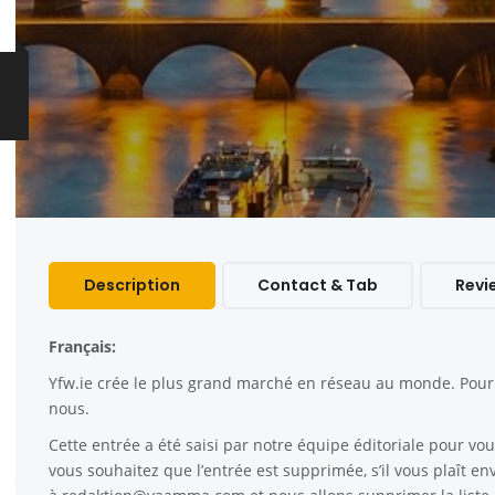
Description
Contact & Tab
Revi
Français:
Yfw.ie
crée le plus grand marché en réseau au monde. Pour c
nous.
Cette entrée a été saisi par notre équipe éditoriale pour vous
vous souhaitez que l’entrée est supprimée, s’il vous plaît e