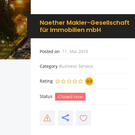
Naether Makler-Gesellschaft
für Immobilien mbH
Posted on
11. Mai 2019
Category
Business Service
Rating
0.0
Status
Closed now