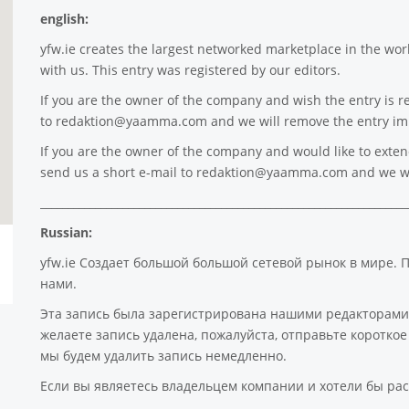
english:
yfw.ie
creates the largest networked marketplace in the worl
with us. This entry was registered by our editors.
If you are the owner of the company and wish the entry is r
to
redaktion@yaamma.com
and we will remove the entry im
If you are the owner of the company and would like to extend 
send us a short e-mail to
redaktion@yaamma.com
and we wi
___________________________________________________________________
Russian:
yfw.ie Создает большой большой сетевой рынок в мире. 
нами.
Эта запись была зарегистрирована нашими редакторами
желаете запись удалена, пожалуйста, отправьте коротк
мы будем удалить запись немедленно.
Если вы являетесь владельцем компании и хотели бы рас