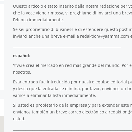
Questo articolo è stato inserito dalla nostra redazione per voi
che la voce viene rimossa, vi preghiamo di inviarci una brev
l’elenco immediatamente.
Se sei proprietario di business e di estendere questo post in
inviarci anche una breve e-mail a
redaktion@yaamma.com
e
_____________________________________________________________
español:
Yfw.ie
crea el mercado en red más grande del mundo. Por es
nosotros.
Esta entrada fue introducida por nuestro equipo editorial pa
y desea que la entrada se elimina, por favor, envíenos un b
vamos a eliminar la lista inmediatamente.
Si usted es propietario de la empresa y para extender este m
envíanos también un breve correo electrónico a
redaktion
usted.
___________________________________________________________________