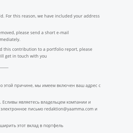
d. For this reason, we have included your address
emoved, please send a short e-mail
mediately.
this contribution to a portfolio report, please
ll get in touch with you
_____
По этой причине, мы имеем включен ваш адрес с
. Есливы являетесь владельцем компании и
ое электронное письмо redaktion@yaamma.com и
ширить этот вклад в портфель