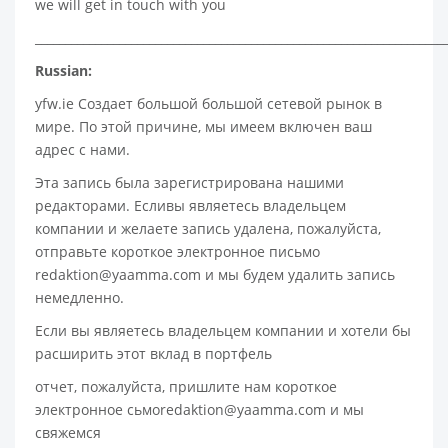
we will get in touch with you
____________________________________________________________________
Russian:
yfw.ie Создает большой большой сетевой рынок в
мире. По этой причине, мы имеем включен ваш
адрес с нами.
Эта запись была зарегистрирована нашими
редакторами. Есливы являетесь владельцем
компании и желаете запись удалена, пожалуйста,
отправьте короткое электронное письмо
redaktion@yaamma.com и мы будем удалить запись
немедленно.
Если вы являетесь владельцем компании и хотели бы
расширить этот вклад в портфель
отчет, пожалуйста, пришлите нам короткое
электронное сьмоredaktion@yaamma.com и мы
свяжемся