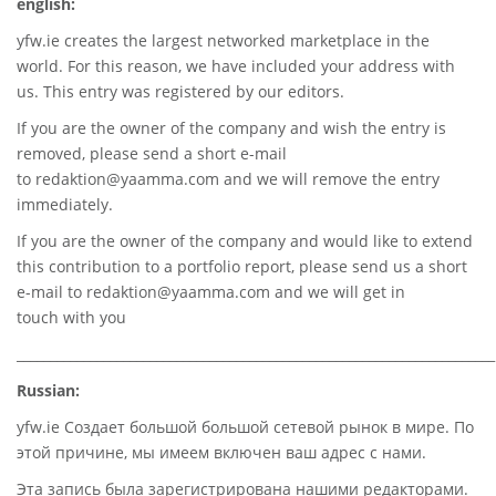
english:
yfw.ie
creates the largest networked marketplace in the
world. For this reason, we have included your address with
us. This entry was registered by our editors.
If you are the owner of the company and wish the entry is
removed, please send a short e-mail
to
redaktion@yaamma.com
and we will remove the entry
immediately.
If you are the owner of the company and would like to extend
this contribution to a portfolio report, please send us a short
e-mail to
redaktion@yaamma.com
and we will get in
touch with you
________________________________________________________________________
Russian:
yfw.ie Создает большой большой сетевой рынок в мире. По
этой причине, мы имеем включен ваш адрес с нами.
Эта запись была зарегистрирована нашими редакторами.