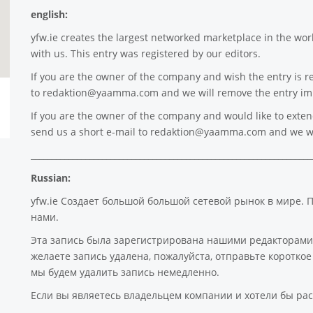
english:
yfw.ie
creates the largest networked marketplace in the worl
with us. This entry was registered by our editors.
If you are the owner of the company and wish the entry is r
to
redaktion@yaamma.com
and we will remove the entry im
If you are the owner of the company and would like to extend 
send us a short e-mail to
redaktion@yaamma.com
and we wi
___________________________________________________________________
Russian:
yfw.ie Создает большой большой сетевой рынок в мире. 
нами.
Эта запись была зарегистрирована нашими редакторами
желаете запись удалена, пожалуйста, отправьте коротк
мы будем удалить запись немедленно.
Если вы являетесь владельцем компании и хотели бы рас