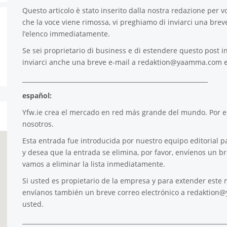
Questo articolo è stato inserito dalla nostra redazione per voi
che la voce viene rimossa, vi preghiamo di inviarci una brev
l’elenco immediatamente.
Se sei proprietario di business e di estendere questo post in
inviarci anche una breve e-mail a
redaktion@yaamma.com
e
_____________________________________________________________
español:
Yfw.ie
crea el mercado en red más grande del mundo. Por es
nosotros.
Esta entrada fue introducida por nuestro equipo editorial pa
y desea que la entrada se elimina, por favor, envíenos un b
vamos a eliminar la lista inmediatamente.
Si usted es propietario de la empresa y para extender este m
envíanos también un breve correo electrónico a
redaktion
usted.
___________________________________________________________________