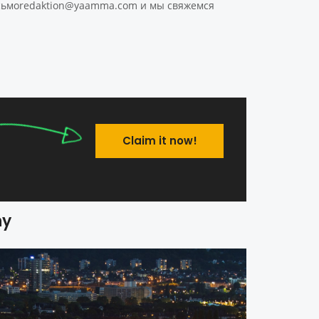
 сьмоredaktion@yaamma.com и мы свяжемся
Claim it now!
ny