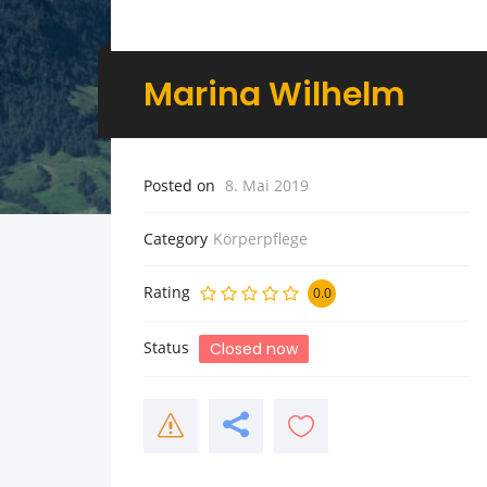
Marina Wilhelm
Posted on
8. Mai 2019
Category
Körperpflege
Rating
0.0
Status
Closed now