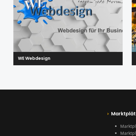
WE Webdesign
Marktplät
Marktpl
Marktpl