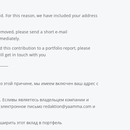
d. For this reason, we have included your address
emoved, please send a short e-mail
mediately.
this contribution to a portfolio report, please
ll get in touch with you
_____
По этой причине, мы имеем включен ваш адрес с
. Есливы являетесь владельцем компании и
ое электронное письмо redaktion@yaamma.com и
ширить этот вклад в портфель