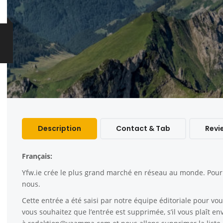
Description
Contact & Tab
Revi
Français:
Yfw.ie
crée le plus grand marché en réseau au monde. Pour c
nous.
Cette entrée a été saisi par notre équipe éditoriale pour vous
vous souhaitez que l’entrée est supprimée, s’il vous plaît e