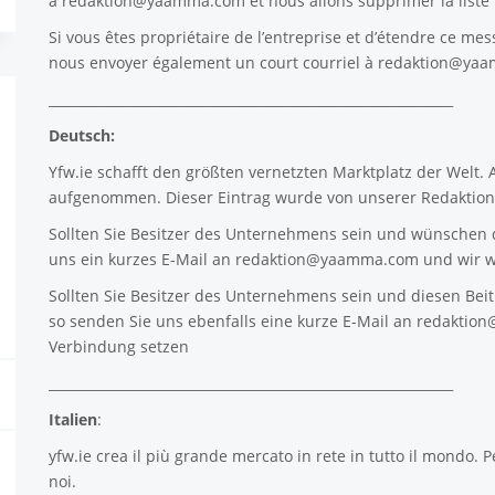
à
redaktion@yaamma.com
et nous allons supprimer la list
Si vous êtes propriétaire de l’entreprise et d’étendre ce mes
nous envoyer également un court courriel à
redaktion@ya
_____________________________________________________________
Deutsch:
Yfw.ie
schafft den größten vernetzten Marktplatz der Welt.
aufgenommen. Dieser Eintrag wurde von unserer Redaktion 
Sollten Sie Besitzer des Unternehmens sein und wünschen d
uns ein kurzes E-Mail an
redaktion@yaamma.com
und wir w
Sollten Sie Besitzer des Unternehmens sein und diesen Beitr
so senden Sie uns ebenfalls eine kurze E-Mail an
redaktio
Verbindung setzen
_____________________________________________________________
Italien
:
yfw.ie
crea il più grande mercato in rete in tutto il mondo. P
noi.