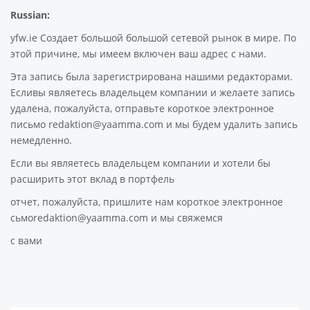
Russian:
yfw.ie Создает большой большой сетевой рынок в мире. По
этой причине, мы имеем включен ваш адрес с нами.
Эта запись была зарегистрирована нашими редакторами.
Есливы являетесь владельцем компании и желаете запись
удалена, пожалуйста, отправьте короткое электронное
письмо redaktion@yaamma.com и мы будем удалить запись
немедленно.
Если вы являетесь владельцем компании и хотели бы
расширить этот вклад в портфель
отчет, пожалуйста, пришлите нам короткое электронное
сьмоredaktion@yaamma.com и мы свяжемся
с вами