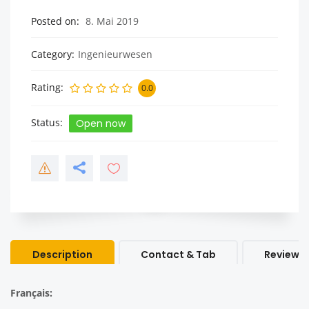
Posted on
8. Mai 2019
Category
Ingenieurwesen
Rating
0.0
Status
Open now
Description
Contact & Tab
Review &
Français: