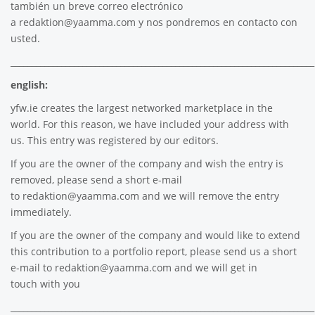
también un breve correo electrónico
a
redaktion@yaamma.com
y nos pondremos en contacto con
usted.
________________________________________________________________________
english:
yfw.ie
creates the largest networked marketplace in the
world. For this reason, we have included your address with
us. This entry was registered by our editors.
If you are the owner of the company and wish the entry is
removed, please send a short e-mail
to
redaktion@yaamma.com
and we will remove the entry
immediately.
If you are the owner of the company and would like to extend
this contribution to a portfolio report, please send us a short
e-mail to
redaktion@yaamma.com
and we will get in
touch with you
________________________________________________________________________