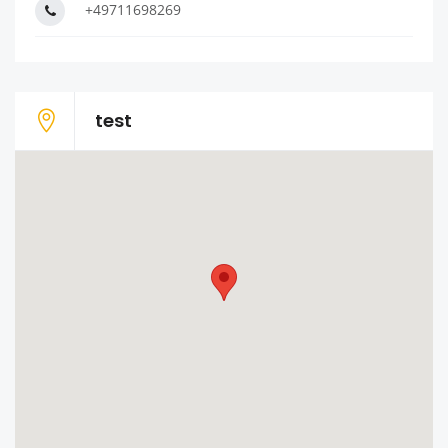
+49711698269
test