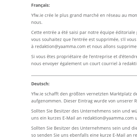
Français:
Yfw.ie
crée le plus grand marché en réseau au monde
nous.
Cette entrée a été saisi par notre équipe éditoriale 
vous souhaitez que l’entrée est supprimée, s’il vou
à
redaktion@yaamma.com
et nous allons supprimer
Si vous êtes propriétaire de l’entreprise et d’étend
nous envoyer également un court courriel à
redak
_________________________________________________________
Deutsch:
Yfw.ie
schafft den größten vernetzten Marktplatz d
aufgenommen. Dieser Eintrag wurde von unserer Re
Sollten Sie Besitzer des Unternehmens sein und wü
uns ein kurzes E-Mail an
redaktion@yaamma.com
u
Sollten Sie Besitzer des Unternehmens sein und die
so senden Sie uns ebenfalls eine kurze E-Mail an
r