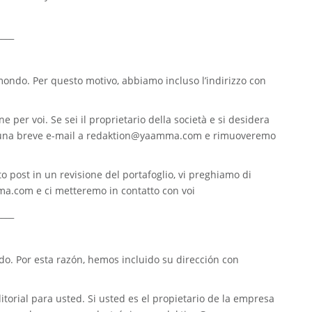
____
 mondo. Per questo motivo, abbiamo incluso l’indirizzo con
e per voi. Se sei il proprietario della società e si desidera
 una breve e-mail a
redaktion@yaamma.com
e rimuoveremo
o post in un revisione del portafoglio, vi preghiamo di
ma.com
e ci metteremo in contatto con voi
____
. Por esta razón, hemos incluido su dirección con
torial para usted. Si usted es el propietario de la empresa