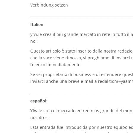
Verbindung setzen
_________________________________________________________
Italien
:
yfw.ie
crea il più grande mercato in rete in tutto il
noi.
Questo articolo è stato inserito dalla nostra redazion
che la voce viene rimossa, vi preghiamo di inviarci
l’elenco immediatamente.
Se sei proprietario di business e di estendere quest
inviarci anche una breve e-mail a
redaktion@yaam
_________________________________________________________
español:
Yfw.ie
crea el mercado en red más grande del mundo
nosotros.
Esta entrada fue introducida por nuestro equipo edi