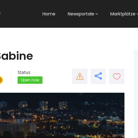
Home
Newsportale
Marktplätze
Sabine
Status
0
Open now