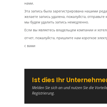
нами.
Эта запись была зарегистрирована нашими реда
желаете запись удалена, пожалуйста, отправьте
мы будем удалить запись немедленно.
Если вы являетесь владельцем компании и хотел
отчет, пожалуйста, пришлите нам короткое эле
с вами
Ist dies Ihr Unternehme
Melden Sie sich an und nutzen Sie die Vorteil
Registrierung.