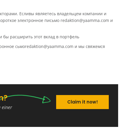
кторами. Есливы являетесь владельцем компании и
 короткое электронное письмо redaktion@yaamma.com и
и бы расширить этот вклад в портфель
ктронное сьмоredaktion@yaamma.com и мы свяжемся
n?
Claim it now!
e einer