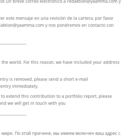
nos un breve correo electrónico a
redaktion@yaamma.com
y
er este mensaje en una revisión de la cartera, por favor
daktion@yaamma.com
y nos pondremos en contacto con
_______________
 the world. For this reason, we have included your address
ntry is removed, please send a short e-mail
entry immediately.
o extend this contribution to a portfolio report, please
nd we will get in touch with you
_______________
в мире. По этой причине, мы имеем включен ваш адрес с