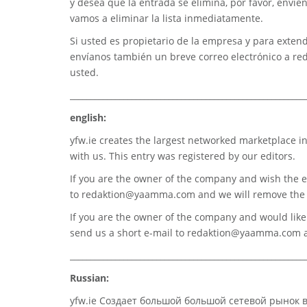
y desea que la entrada se elimina, por favor, envíe
vamos a eliminar la lista inmediatamente.
Si usted es propietario de la empresa y para extend
envíanos también un breve correo electrónico a
re
usted.
_________________________________________________________
english:
yfw.ie
creates the largest networked marketplace in
with us. This entry was registered by our editors.
If you are the owner of the company and wish the e
to
redaktion@yaamma.com
and we will remove the 
If you are the owner of the company and would like t
send us a short e-mail to
redaktion@yaamma.com
a
_________________________________________________________
Russian:
yfw.ie Создает большой большой сетевой рынок 