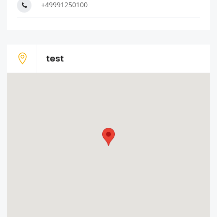
+49991250100
test