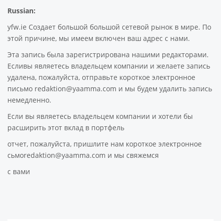
Russian:
yfw.ie Создает большой большой сетевой рынок в мире. По
этой причине, мы имеем включен ваш адрес с нами.
Эта запись была зарегистрирована нашими редакторами.
Есливы являетесь владельцем компании и желаете запись
удалена, пожалуйста, отправьте короткое электронное
письмо redaktion@yaamma.com и мы будем удалить запись
немедленно.
Если вы являетесь владельцем компании и хотели бы
расширить этот вклад в портфель
отчет, пожалуйста, пришлите нам короткое электронное
сьмоredaktion@yaamma.com и мы свяжемся
с вами