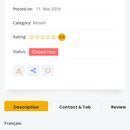
Posted on
11. Mai 2019
Category
Reisen
Rating
0.0
Status
Closed now
Description
Contact & Tab
Review &
Français: