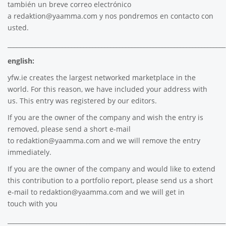
también un breve correo electrónico
a
redaktion@yaamma.com
y nos pondremos en contacto con
usted.
________________________________________________________________________
english:
yfw.ie
creates the largest networked marketplace in the
world. For this reason, we have included your address with
us. This entry was registered by our editors.
If you are the owner of the company and wish the entry is
removed, please send a short e-mail
to
redaktion@yaamma.com
and we will remove the entry
immediately.
If you are the owner of the company and would like to extend
this contribution to a portfolio report, please send us a short
e-mail to
redaktion@yaamma.com
and we will get in
touch with you
________________________________________________________________________