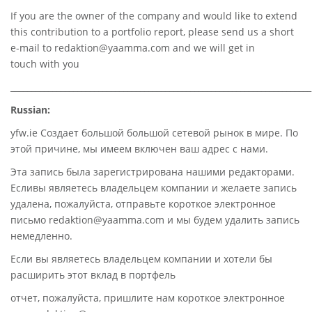
If you are the owner of the company and would like to extend
this contribution to a portfolio report, please send us a short
e-mail to
redaktion@yaamma.com
and we will get in
touch with you
________________________________________________________________________
Russian:
yfw.ie Создает большой большой сетевой рынок в мире. По
этой причине, мы имеем включен ваш адрес с нами.
Эта запись была зарегистрирована нашими редакторами.
Есливы являетесь владельцем компании и желаете запись
удалена, пожалуйста, отправьте короткое электронное
письмо redaktion@yaamma.com и мы будем удалить запись
немедленно.
Если вы являетесь владельцем компании и хотели бы
расширить этот вклад в портфель
отчет, пожалуйста, пришлите нам короткое электронное