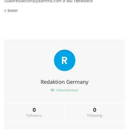
сьмоredaktion@yaamma.com и мы свяжемся
с вами
R
Redaktion Germany
Administrator
0
0
Followers
Following