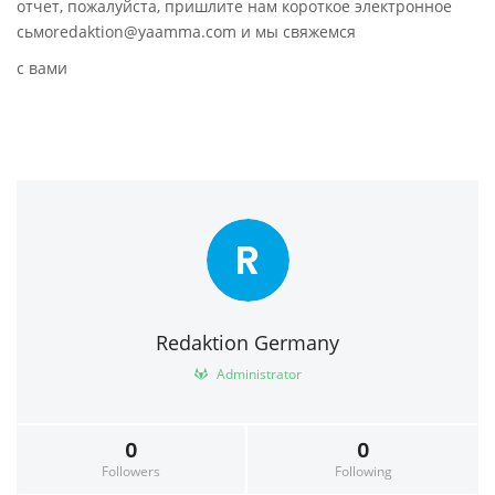
отчет, пожалуйста, пришлите нам короткое электронное
сьмоredaktion@yaamma.com и мы свяжемся
с вами
R
Redaktion Germany
Administrator
0
0
Followers
Following