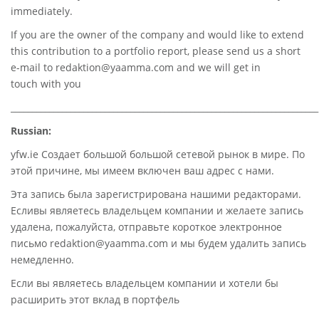
immediately.
If you are the owner of the company and would like to extend
this contribution to a portfolio report, please send us a short
e-mail to
redaktion@yaamma.com
and we will get in
touch with you
________________________________________________________________________
Russian:
yfw.ie Создает большой большой сетевой рынок в мире. По
этой причине, мы имеем включен ваш адрес с нами.
Эта запись была зарегистрирована нашими редакторами.
Есливы являетесь владельцем компании и желаете запись
удалена, пожалуйста, отправьте короткое электронное
письмо redaktion@yaamma.com и мы будем удалить запись
немедленно.
Если вы являетесь владельцем компании и хотели бы
расширить этот вклад в портфель