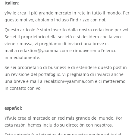
Italien
:
yfw.ie
crea il più grande mercato in rete in tutto il mondo. Per
questo motivo, abbiamo incluso l’indirizzo con noi.
Questo articolo è stato inserito dalla nostra redazione per voi.
Se sei il proprietario della società e si desidera che la voce
viene rimossa, vi preghiamo di inviarci una breve e-
mail a
redaktion@yaamma.com
e rimuoveremo l’elenco
immediatamente.
Se sei proprietario di business e di estendere questo post in
un revisione del portafoglio, vi preghiamo di inviarci anche
una breve e-mail a
redaktion@yaamma.com
e ci metteremo
in contatto con voi
_____________________________________________________________
español:
Yfw.ie
crea el mercado en red más grande del mundo. Por
esta razón, hemos incluido su dirección con nosotros.
Esta entrada fue introducida por nuestro equipo editorial