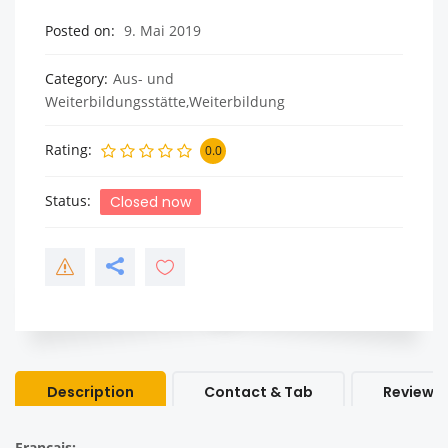
Posted on
9. Mai 2019
Category
Aus- und
Weiterbildungsstätte,Weiterbildung
Rating
0.0
Status
Closed now
Description
Contact & Tab
Review &
Français: