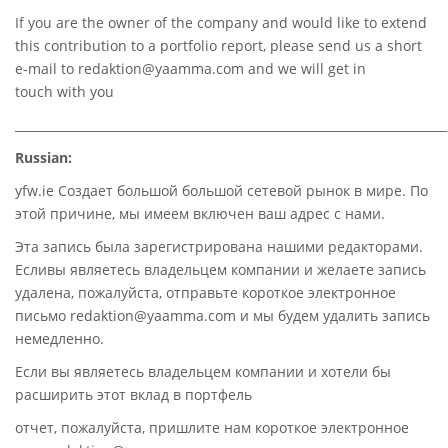
If you are the owner of the company and would like to extend
this contribution to a portfolio report, please send us a short
e-mail to
redaktion@yaamma.com
and we will get in
touch with you
________________________________________________________________________
Russian:
yfw.ie Создает большой большой сетевой рынок в мире. По
этой причине, мы имеем включен ваш адрес с нами.
Эта запись была зарегистрирована нашими редакторами.
Есливы являетесь владельцем компании и желаете запись
удалена, пожалуйста, отправьте короткое электронное
письмо redaktion@yaamma.com и мы будем удалить запись
немедленно.
Если вы являетесь владельцем компании и хотели бы
расширить этот вклад в портфель
отчет, пожалуйста, пришлите нам короткое электронное