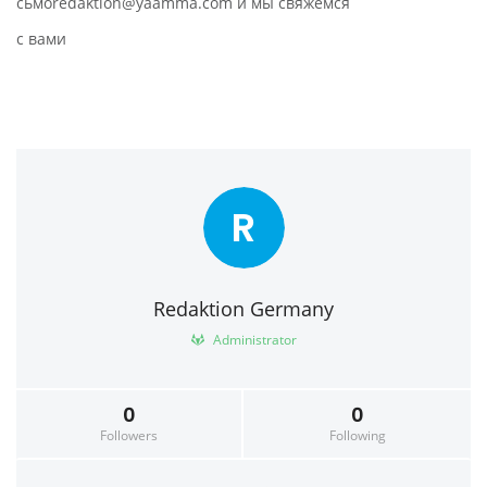
сьмоredaktion@yaamma.com и мы свяжемся
с вами
R
Redaktion Germany
Administrator
0
0
Followers
Following