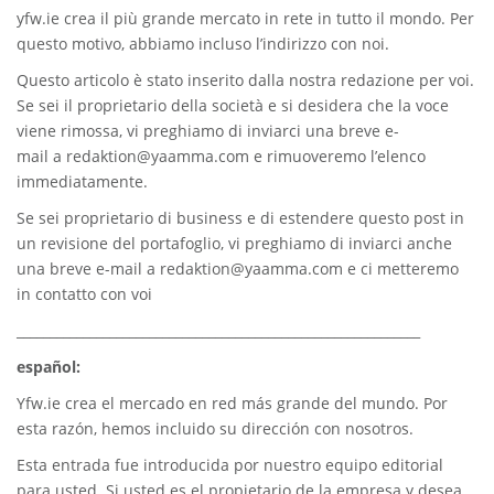
yfw.ie
crea il più grande mercato in rete in tutto il mondo. Per
questo motivo, abbiamo incluso l’indirizzo con noi.
Questo articolo è stato inserito dalla nostra redazione per voi.
Se sei il proprietario della società e si desidera che la voce
viene rimossa, vi preghiamo di inviarci una breve e-
mail a
redaktion@yaamma.com
e rimuoveremo l’elenco
immediatamente.
Se sei proprietario di business e di estendere questo post in
un revisione del portafoglio, vi preghiamo di inviarci anche
una breve e-mail a
redaktion@yaamma.com
e ci metteremo
in contatto con voi
_____________________________________________________________
español:
Yfw.ie
crea el mercado en red más grande del mundo. Por
esta razón, hemos incluido su dirección con nosotros.
Esta entrada fue introducida por nuestro equipo editorial
para usted. Si usted es el propietario de la empresa y desea