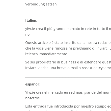
Verbindung setzen
_________________________________________________________
Italien
:
yfw.ie
crea il più grande mercato in rete in tutto il
noi.
Questo articolo è stato inserito dalla nostra redazion
che la voce viene rimossa, vi preghiamo di inviarci
l’elenco immediatamente.
Se sei proprietario di business e di estendere quest
inviarci anche una breve e-mail a
redaktion@yaam
_________________________________________________________
español:
Yfw.ie
crea el mercado en red más grande del mundo
nosotros.
Esta entrada fue introducida por nuestro equipo edi