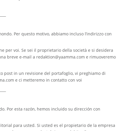
____
 mondo. Per questo motivo, abbiamo incluso l’indirizzo con
e per voi. Se sei il proprietario della società e si desidera
 una breve e-mail a
redaktion@yaamma.com
e rimuoveremo
o post in un revisione del portafoglio, vi preghiamo di
ma.com
e ci metteremo in contatto con voi
____
. Por esta razón, hemos incluido su dirección con
torial para usted. Si usted es el propietario de la empresa