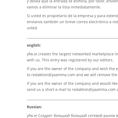
y desea que la entrada se elimina, por favor, envíe
vamos a eliminar la lista inmediatamente.
Si usted es propietario de la empresa y para extend
envíanos también un breve correo electrónico a
re
usted.
_________________________________________________________
english:
yfw.ie
creates the largest networked marketplace in
with us. This entry was registered by our editors.
If you are the owner of the company and wish the e
to
redaktion@yaamma.com
and we will remove the 
If you are the owner of the company and would like t
send us a short e-mail to
redaktion@yaamma.com
a
_________________________________________________________
Russian:
yfw.ie Создает большой большой сетевой рынок 