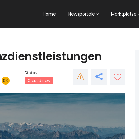
Home
Newsportale
Marktplätze
nzdienstleistungen
Status
0.0
Closed now