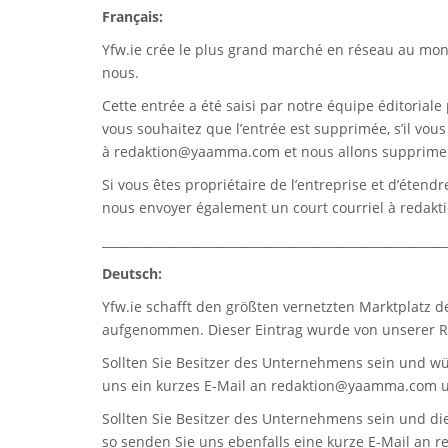
Français:
Yfw.ie
crée le plus grand marché en réseau au monde
nous.
Cette entrée a été saisi par notre équipe éditoriale 
vous souhaitez que l’entrée est supprimée, s’il vou
à
redaktion@yaamma.com
et nous allons supprimer
Si vous êtes propriétaire de l’entreprise et d’étend
nous envoyer également un court courriel à
redak
_________________________________________________________
Deutsch:
Yfw.ie
schafft den größten vernetzten Marktplatz d
aufgenommen. Dieser Eintrag wurde von unserer Re
Sollten Sie Besitzer des Unternehmens sein und wü
uns ein kurzes E-Mail an
redaktion@yaamma.com
u
Sollten Sie Besitzer des Unternehmens sein und die
so senden Sie uns ebenfalls eine kurze E-Mail an
r