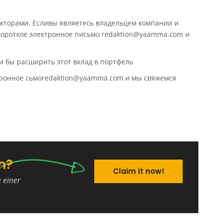
кторами. Есливы являетесь владельцем компании и
 короткое электронное письмо redaktion@yaamma.com и
и бы расширить этот вклад в портфель
ктронное сьмоredaktion@yaamma.com и мы свяжемся
n?
Claim it now!
e einer