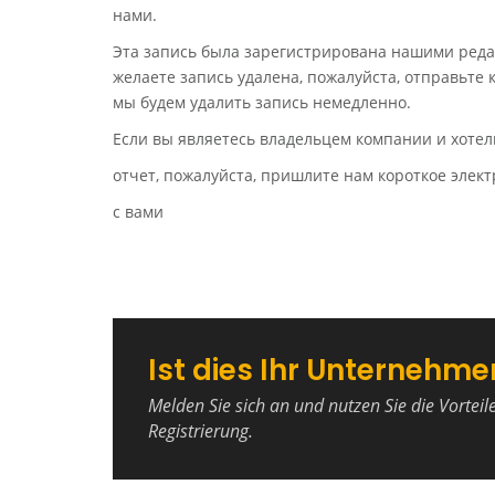
нами.
Эта запись была зарегистрирована нашими реда
желаете запись удалена, пожалуйста, отправьте
мы будем удалить запись немедленно.
Если вы являетесь владельцем компании и хотел
отчет, пожалуйста, пришлите нам короткое эле
с вами
Ist dies Ihr Unternehme
Melden Sie sich an und nutzen Sie die Vorteil
Registrierung.