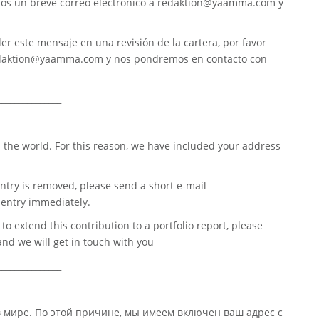
nos un breve correo electrónico a
redaktion@yaamma.com
y
er este mensaje en una revisión de la cartera, por favor
daktion@yaamma.com
y nos pondremos en contacto con
_______________
 the world. For this reason, we have included your address
ntry is removed, please send a short e-mail
entry immediately.
o extend this contribution to a portfolio report, please
nd we will get in touch with you
_______________
в мире. По этой причине, мы имеем включен ваш адрес с