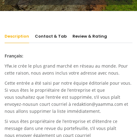
Description
Contact & Tab
Review & Rating
Français:
Yfw.ie
crée le plus grand marché en réseau au monde. Pour
cette raison, nous avons inclus votre adresse avec nous.
Cette entrée a été saisi par notre équipe éditoriale pour vous.
Si vous êtes le propriétaire de l’entreprise et que
vous souhaitez que l’entrée est supprimée, s’il vous plaît
envoyez-nousun court courriel à
redaktion@yaamma.com
et
nous allons supprimer la liste immédiatement.
Si vous êtes propriétaire de l’entreprise et d’étendre ce
message dans une revue du portefeuille, s’il vous plaît
nous envoyer également un court courriel