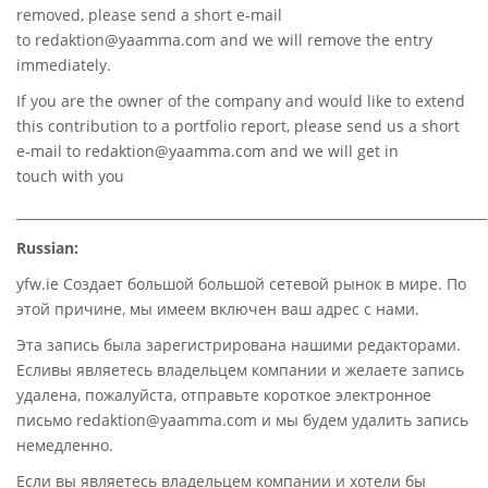
removed, please send a short e-mail
to
redaktion@yaamma.com
and we will remove the entry
immediately.
If you are the owner of the company and would like to extend
this contribution to a portfolio report, please send us a short
e-mail to
redaktion@yaamma.com
and we will get in
touch with you
________________________________________________________________________
Russian:
yfw.ie Создает большой большой сетевой рынок в мире. По
этой причине, мы имеем включен ваш адрес с нами.
Эта запись была зарегистрирована нашими редакторами.
Есливы являетесь владельцем компании и желаете запись
удалена, пожалуйста, отправьте короткое электронное
письмо redaktion@yaamma.com и мы будем удалить запись
немедленно.
Если вы являетесь владельцем компании и хотели бы