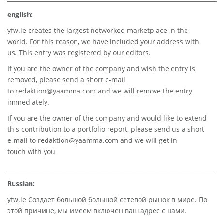
english:
yfw.ie
creates the largest networked marketplace in the
world. For this reason, we have included your address with
us. This entry was registered by our editors.
If you are the owner of the company and wish the entry is
removed, please send a short e-mail
to
redaktion@yaamma.com
and we will remove the entry
immediately.
If you are the owner of the company and would like to extend
this contribution to a portfolio report, please send us a short
e-mail to
redaktion@yaamma.com
and we will get in
touch with you
________________________________________________________________________
Russian:
yfw.ie Создает большой большой сетевой рынок в мире. По
этой причине, мы имеем включен ваш адрес с нами.