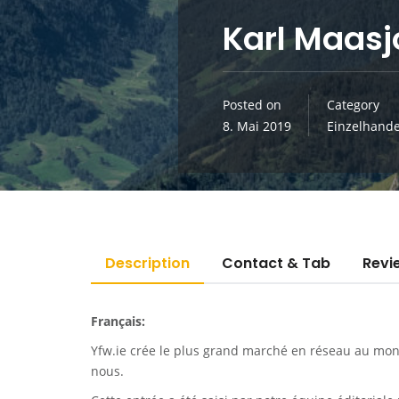
Karl Maasj
Posted on
Category
8. Mai 2019
Einzelhande
Description
Contact & Tab
Revi
Français:
Yfw.ie
crée le plus grand marché en réseau au monde
nous.