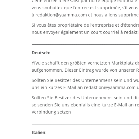
Cette entrée a été saisi par notre équipe éditoriale 
vous souhaitez que l’entrée est supprimée, s’il vou
à
redaktion@yaamma.com
et nous allons supprimer
Si vous êtes propriétaire de l’entreprise et d’étend
nous envoyer également un court courriel à
redak
_________________________________________________________
Deutsch:
Yfw.ie
schafft den größten vernetzten Marktplatz d
aufgenommen. Dieser Eintrag wurde von unserer Re
Sollten Sie Besitzer des Unternehmens sein und wü
uns ein kurzes E-Mail an
redaktion@yaamma.com
u
Sollten Sie Besitzer des Unternehmens sein und die
so senden Sie uns ebenfalls eine kurze E-Mail an
r
Verbindung setzen
_________________________________________________________
Italien
: