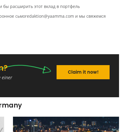
и бы расширить этот вклад в портфель
ктронное сьмоredaktion@yaamma.com и мы свяжемся
n?
Claim it now!
e einer
ermany