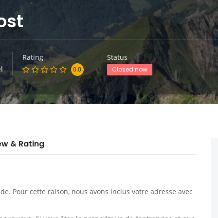
ost
Rating
Status
l
0.0
Closed now
ew & Rating
. Pour cette raison, nous avons inclus votre adresse avec