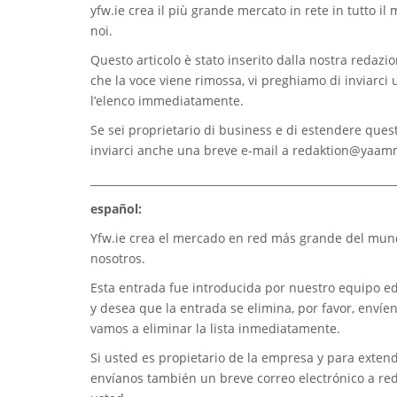
yfw.ie
crea il più grande mercato in rete in tutto il
noi.
Questo articolo è stato inserito dalla nostra redazion
che la voce viene rimossa, vi preghiamo di inviarci
l’elenco immediatamente.
Se sei proprietario di business e di estendere quest
inviarci anche una breve e-mail a
redaktion@yaam
_________________________________________________________
español:
Yfw.ie
crea el mercado en red más grande del mundo
nosotros.
Esta entrada fue introducida por nuestro equipo edi
y desea que la entrada se elimina, por favor, envíe
vamos a eliminar la lista inmediatamente.
Si usted es propietario de la empresa y para extend
envíanos también un breve correo electrónico a
re