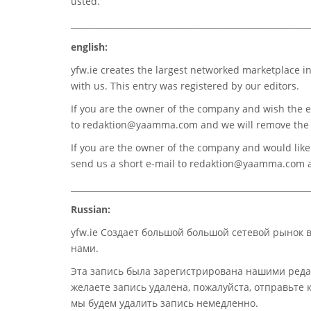
usted.
_________________________________________________________
english:
yfw.ie
creates the largest networked marketplace in
with us. This entry was registered by our editors.
If you are the owner of the company and wish the e
to
redaktion@yaamma.com
and we will remove the 
If you are the owner of the company and would like t
send us a short e-mail to
redaktion@yaamma.com
a
_________________________________________________________
Russian:
yfw.ie Создает большой большой сетевой рынок 
нами.
Эта запись была зарегистрирована нашими реда
желаете запись удалена, пожалуйста, отправьте
мы будем удалить запись немедленно.