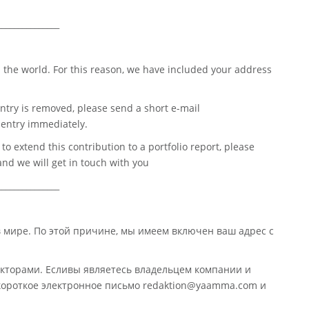
_______________
 the world. For this reason, we have included your address
ntry is removed, please send a short e-mail
entry immediately.
o extend this contribution to a portfolio report, please
nd we will get in touch with you
_______________
в мире. По этой причине, мы имеем включен ваш адрес с
кторами. Есливы являетесь владельцем компании и
 короткое электронное письмо redaktion@yaamma.com и