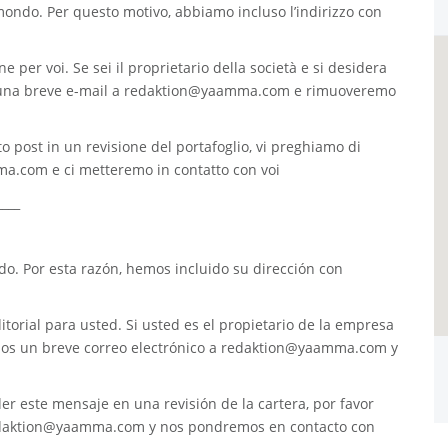
 mondo. Per questo motivo, abbiamo incluso l’indirizzo con
e per voi. Se sei il proprietario della società e si desidera
 una breve e-mail a
redaktion@yaamma.com
e rimuoveremo
o post in un revisione del portafoglio, vi preghiamo di
ma.com
e ci metteremo in contatto con voi
____
. Por esta razón, hemos incluido su dirección con
torial para usted. Si usted es el propietario de la empresa
nos un breve correo electrónico a
redaktion@yaamma.com
y
er este mensaje en una revisión de la cartera, por favor
daktion@yaamma.com
y nos pondremos en contacto con