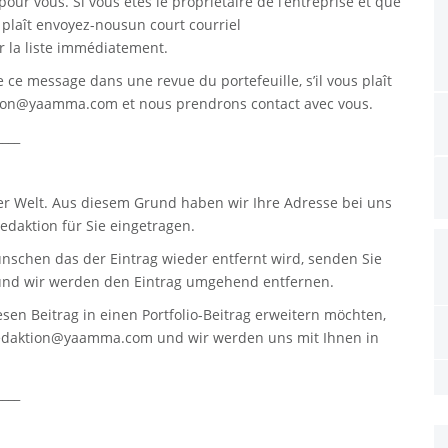
pour vous. Si vous êtes le propriétaire de l’entreprise et que
s plaît envoyez-nousun court courriel
 la liste immédiatement.
re ce message dans une revue du portefeuille, s’il vous plaît
tion@yaamma.com
et nous prendrons contact avec vous.
____
er Welt. Aus diesem Grund haben wir Ihre Adresse bei uns
daktion für Sie eingetragen.
nschen das der Eintrag wieder entfernt wird, senden Sie
nd wir werden den Eintrag umgehend entfernen.
sen Beitrag in einen Portfolio-Beitrag erweitern möchten,
edaktion@yaamma.com
und wir werden uns mit Ihnen in
____