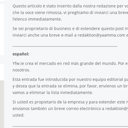
Questo articolo è stato inserito dalla nostra redazione per voi
che la voce viene rimossa, vi preghiamo di inviarci una brev
l’elenco immediatamente.
Se sei proprietario di business e di estendere questo post in
inviarci anche una breve e-mail a
redaktion@yaamma.com
e
_____________________________________________________________
español:
Yfw.ie
crea el mercado en red más grande del mundo. Por es
nosotros.
Esta entrada fue introducida por nuestro equipo editorial pa
y desea que la entrada se elimina, por favor, envíenos un b
vamos a eliminar la lista inmediatamente.
Si usted es propietario de la empresa y para extender este m
envíanos también un breve correo electrónico a
redaktion
usted.
___________________________________________________________________