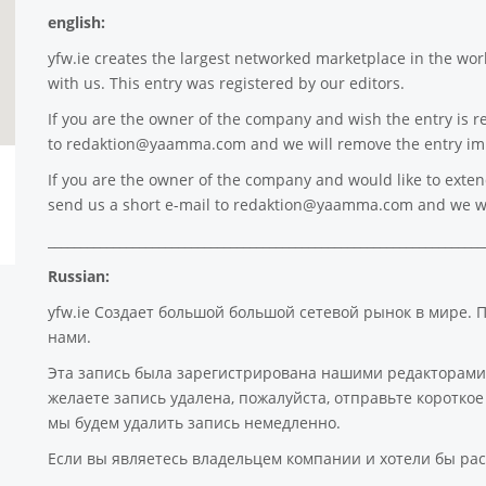
english:
yfw.ie
creates the largest networked marketplace in the worl
with us. This entry was registered by our editors.
If you are the owner of the company and wish the entry is r
to
redaktion@yaamma.com
and we will remove the entry im
If you are the owner of the company and would like to extend 
send us a short e-mail to
redaktion@yaamma.com
and we wi
___________________________________________________________________
Russian:
yfw.ie Создает большой большой сетевой рынок в мире. 
нами.
Эта запись была зарегистрирована нашими редакторами
желаете запись удалена, пожалуйста, отправьте коротк
мы будем удалить запись немедленно.
Если вы являетесь владельцем компании и хотели бы рас