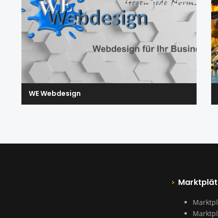
WE Webdesign
Marktplät
Marktpl
Marktpl