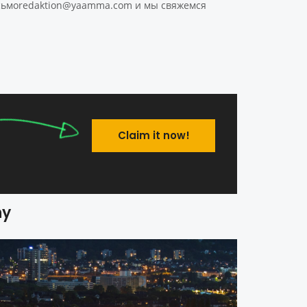
 сьмоredaktion@yaamma.com и мы свяжемся
Claim it now!
ny