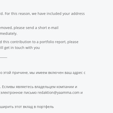
d. For this reason, we have included your address
emoved, please send a short e-mail
mediately.
this contribution to a portfolio report, please
ll get in touch with you
_____
По этой причине, мы имеем включен ваш адрес с
. Есливы являетесь владельцем компании и
ое электронное письмо redaktion@yaamma.com и
ширить этот вклад в портфель