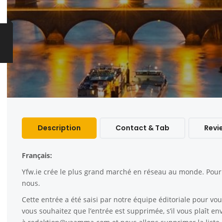
Description
Contact & Tab
Revi
Français:
Yfw.ie
crée le plus grand marché en réseau au monde. Pour c
nous.
Cette entrée a été saisi par notre équipe éditoriale pour vous
vous souhaitez que l’entrée est supprimée, s’il vous plaît e