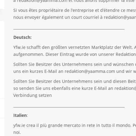
à
redaktion@yaamma.com
et nous allons supprimer la list
Si vous êtes propriétaire de l’entreprise et d’étendre ce mes
nous envoyer également un court courriel à
redaktion@ya
_____________________________________________________________
Deutsch:
Yfw.ie
schafft den größten vernetzten Marktplatz der Welt.
aufgenommen. Dieser Eintrag wurde von unserer Redaktion 
Sollten Sie Besitzer des Unternehmens sein und wünschen d
uns ein kurzes E-Mail an
redaktion@yaamma.com
und wir w
Sollten Sie Besitzer des Unternehmens sein und diesen Beitr
so senden Sie uns ebenfalls eine kurze E-Mail an
redaktio
Verbindung setzen
_____________________________________________________________
Italien
:
yfw.ie
crea il più grande mercato in rete in tutto il mondo. P
noi.