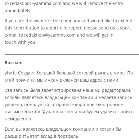
to
redaktion@yaamma.com
and we will remove the entry
immediately.
If you are the owner of the company and would like to extend
this contribution to a portfolio report, please send us a short
e-mail to
redaktion@yaamma.com
and we will get in
touch with you
________________________________________________________________________
Russian:
yfw.ie Создает большой большой сетевой рынок в мире. По
этой причине, мы имеем включен ваш адрес с нами.
Эта запись была зарегистрирована нашими редакторами.
Есливы являетесь владельцем компании и желаете запись
удалена, пожалуйста, отправьте короткое электронное
письмо redaktion@yaamma.com и мы будем удалить запись
немедленно.
Если вы являетесь владельцем компании и хотели бы
расширить этот вклад в портфель