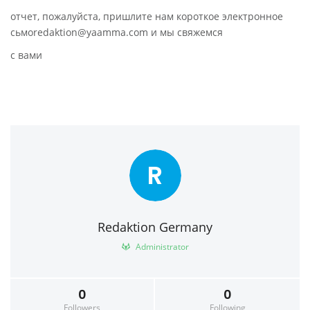
отчет, пожалуйста, пришлите нам короткое электронное
сьмоredaktion@yaamma.com и мы свяжемся
с вами
R
Redaktion Germany
Administrator
0
0
Followers
Following