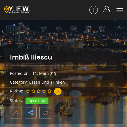
Imbiß Iliescu
Posted on
11. Mai 2019
Category
Essen Und Trinken
Rating
0.0
Status
Open now