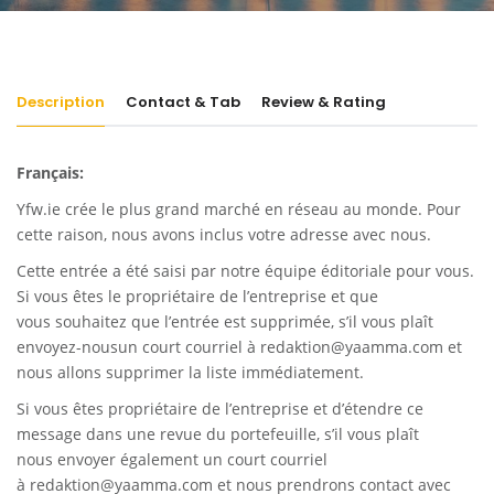
Description
Contact & Tab
Review & Rating
Français:
Yfw.ie
crée le plus grand marché en réseau au monde. Pour
cette raison, nous avons inclus votre adresse avec nous.
Cette entrée a été saisi par notre équipe éditoriale pour vous.
Si vous êtes le propriétaire de l’entreprise et que
vous souhaitez que l’entrée est supprimée, s’il vous plaît
envoyez-nousun court courriel à
redaktion@yaamma.com
et
nous allons supprimer la liste immédiatement.
Si vous êtes propriétaire de l’entreprise et d’étendre ce
message dans une revue du portefeuille, s’il vous plaît
nous envoyer également un court courriel
à
redaktion@yaamma.com
et nous prendrons contact avec